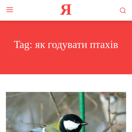
Я
Tag:
як годувати птахів