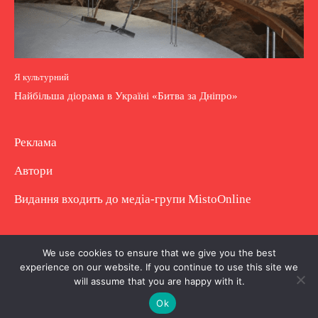
Я культурний
Найбільша діорама в Україні «Битва за Дніпро»
Реклама
Автори
Видання входить до медіа-групи
MistoOnline
Copyright © Повне використання матеріалу
We use cookies to ensure that we give you the best
experience on our website. If you continue to use this site we
заборонено. Частково можна з гіперпосиланням.
will assume that you are happy with it.
Ok
.
.
.