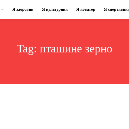
Я здоровий
Я культурний
Я новатор
Я спортивни
Tag:
пташине зерно