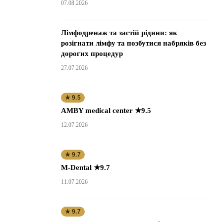
07.08.2026
Лімфодренаж та застій рідини: як
розігнати лімфу та позбутися набряків без
дорогих процедур
27.07.2026
★ 9.5
AMBY medical center ★9.5
12.07.2026
★ 9.7
M-Dental ★9.7
11.07.2026
★ 9.7