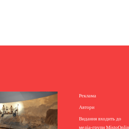
Реклама
Автори
Видання входить до
медіа-групи
MistoOnli