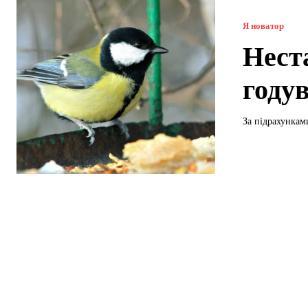
Я новатор
Нест
году
За підрахунками