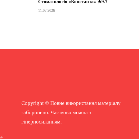
Стоматологія «Константа» ★9.7
11.07.2026
Copyright © Повне використання матеріалу
заборонено. Частково можна з
гіперпосиланням.
ne