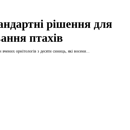
андартні рішення для
вання птахів
 вчених орнітологів з десяти синиць, які восени...