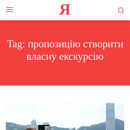
Я
Tag:
пропозицію створити
власну екскурсію