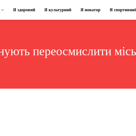
Я здоровий
Я культурний
Я новатор
Я спортивни
нують переосмислити місь