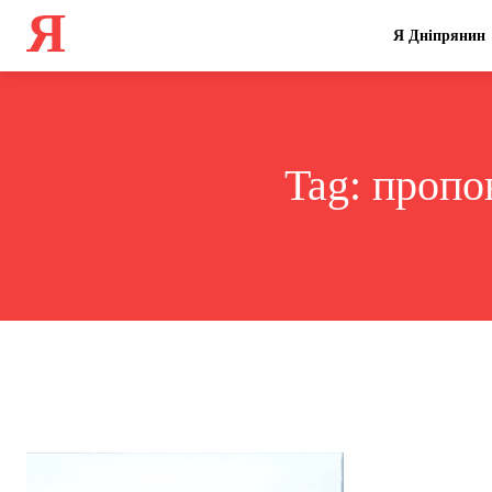
Я
Я Дніпрянин
Tag:
пропо