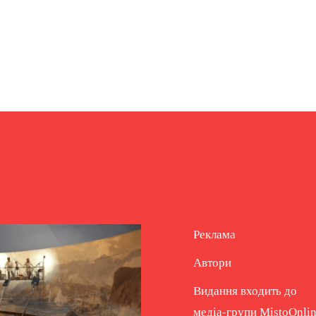
Реклама
Автори
Видання входить до
медіа-групи
MistoOnli