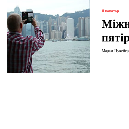
Я новатор
Міжн
пятір
Марки Цукеберг