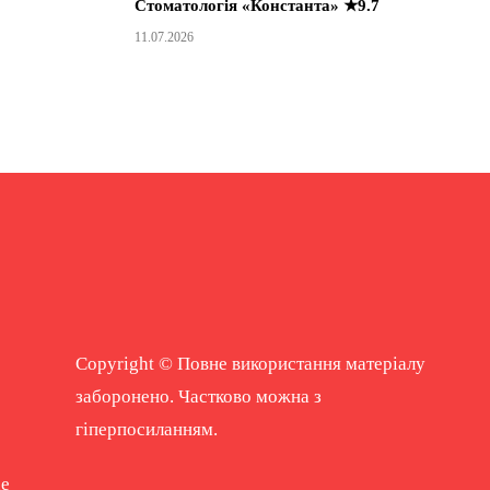
Стоматологія «Константа» ★9.7
11.07.2026
Copyright © Повне використання матеріалу
заборонено. Частково можна з
гіперпосиланням.
ne