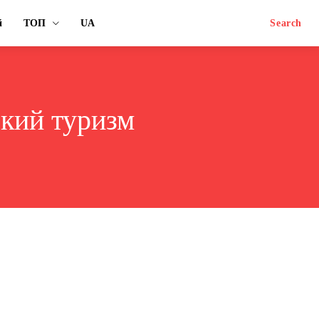
й
ТОП
UA
Search
кий туризм