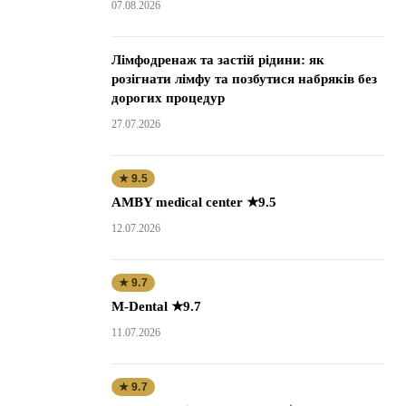
07.08.2026
Лімфодренаж та застій рідини: як
розігнати лімфу та позбутися набряків без
дорогих процедур
27.07.2026
★ 9.5
AMBY medical center ★9.5
12.07.2026
★ 9.7
M-Dental ★9.7
11.07.2026
★ 9.7