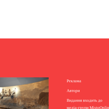
Реклама
Автори
Видання входить до
медіа-групи
MistoOnli