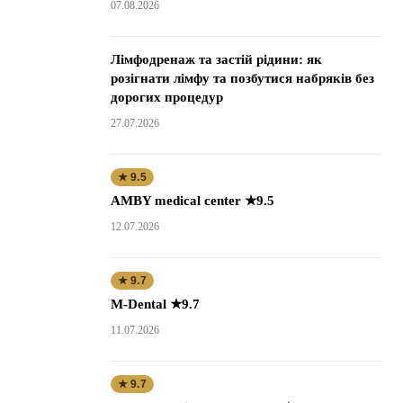
07.08.2026
Лімфодренаж та застій рідини: як
розігнати лімфу та позбутися набряків без
дорогих процедур
27.07.2026
★ 9.5
AMBY medical center ★9.5
12.07.2026
★ 9.7
M-Dental ★9.7
11.07.2026
★ 9.7