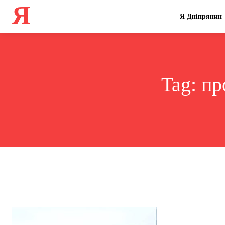
Я
Я Дніпрянин
Tag:
пр