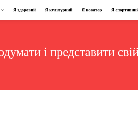
Я здоровий
Я культурний
Я новатор
Я спортивни
одумати і представити сві