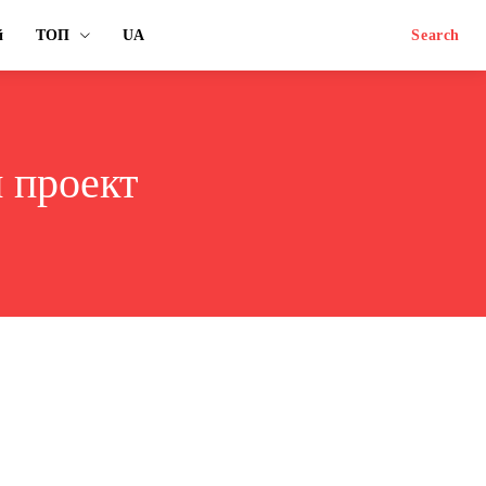
й
ТОП
UA
Search
й проект