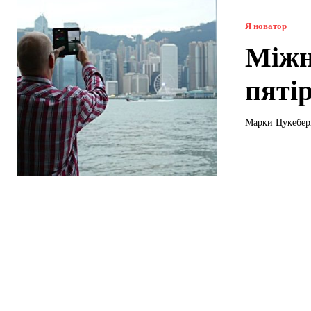
Я новатор
Міжн
пятір
Марки Цукеберг