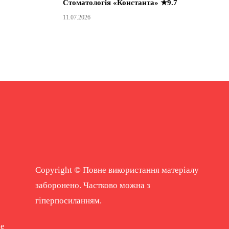
Стоматологія «Константа» ★9.7
11.07.2026
Copyright © Повне використання матеріалу
заборонено. Частково можна з
гіперпосиланням.
ne