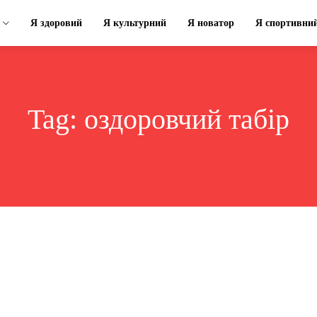
Я здоровий
Я культурний
Я новатор
Я спортивни
Tag:
оздоровчий табір