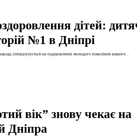
оздоровлення дітей: дит
торій №1 в Дніпрі
аклад спеціалізується на оздоровленні молодого покоління нашого...
тий вік” знову чекає на
й Дніпра