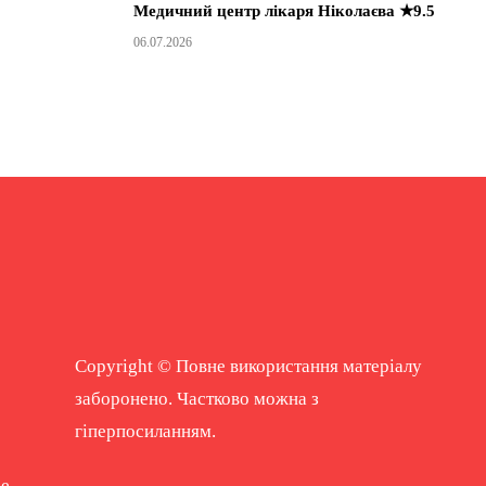
Медичний центр лікаря Ніколаєва ★9.5
06.07.2026
Copyright © Повне використання матеріалу
заборонено. Частково можна з
гіперпосиланням.
ne