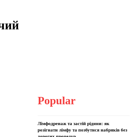
ячий
Popular
Лімфодренаж та застій рідини: як
розігнати лімфу та позбутися набряків без
дорогих процедур