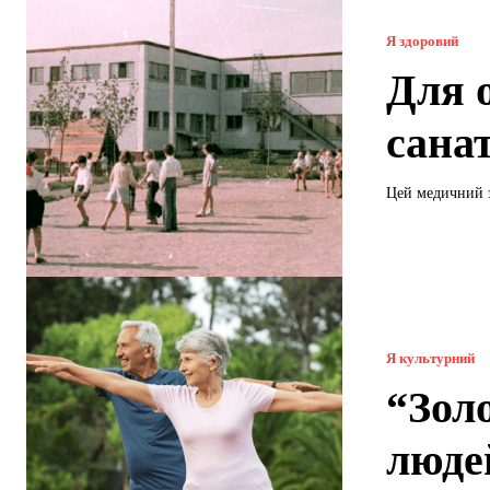
Я здоровий
Для 
сана
Цей медичний з
Я культурний
“Золо
люде