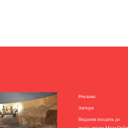
Реклама
Автори
Видання входить до
медіа-групи
MistoOnli