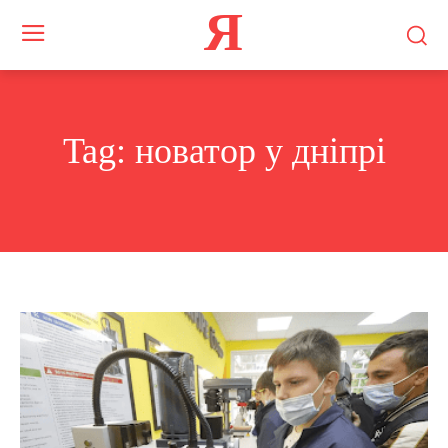
Я
Tag:
новатор у дніпрі