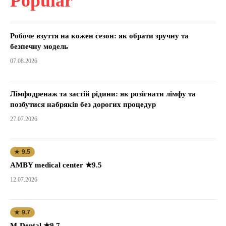
Popular
Робоче взуття на кожен сезон: як обрати зручну та
безпечну модель
07.08.2026
Лімфодренаж та застій рідини: як розігнати лімфу та
позбутися набряків без дорогих процедур
27.07.2026
★ 9.5
AMBY medical center ★9.5
12.07.2026
★ 9.7
M-Dental ★9.7