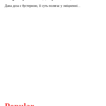
Дана доза є бустерною, її суть полягає у зміцненні...