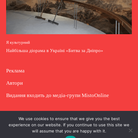
Я культурний
Найбільша діорама в Україні «Битва за Дніпро»
Реклама
Автори
Видання входить до медіа-групи
MistoOnline
Copyright © Повне використання матеріалу
We use cookies to ensure that we give you the best
experience on our website. If you continue to use this site we
заборонено. Частково можна з гіперпосиланням.
will assume that you are happy with it.