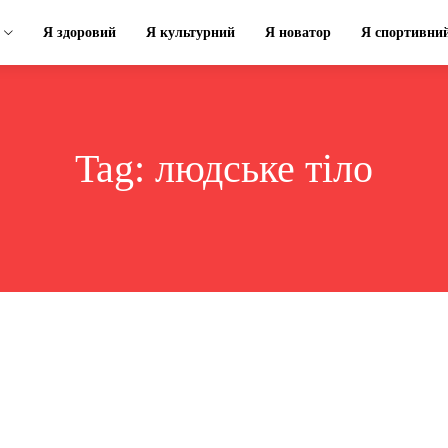
Я здоровий
Я культурний
Я новатор
Я спортивни
Tag:
людське тіло