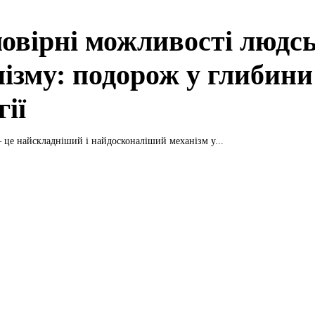
овірні можливості людс
нізму: подорож у глибини
гії
 це найскладніший і найдосконаліший механізм у...