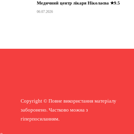
Медичний центр лікаря Ніколаєва ★9.5
06.07.2026
Copyright © Повне використання матеріалу
заборонено. Частково можна з
гіперпосиланням.
ne