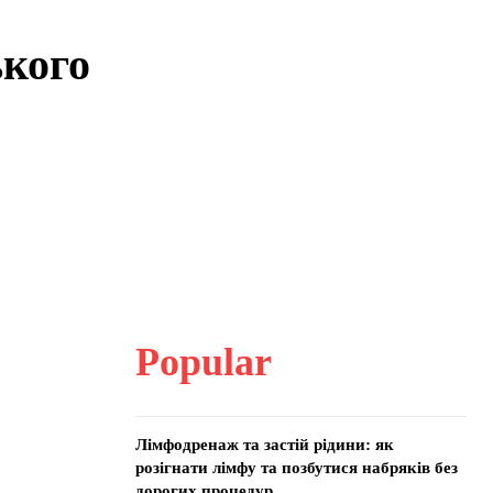
ького
Popular
Лімфодренаж та застій рідини: як
розігнати лімфу та позбутися набряків без
дорогих процедур