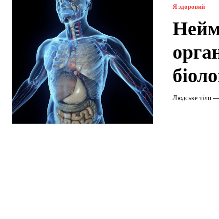
Я здоровий
Нейм
орга
біоло
Людське тіло —