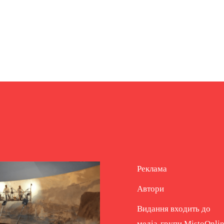
Реклама
Автори
Видання входить до
медіа-групи
MistoOnli