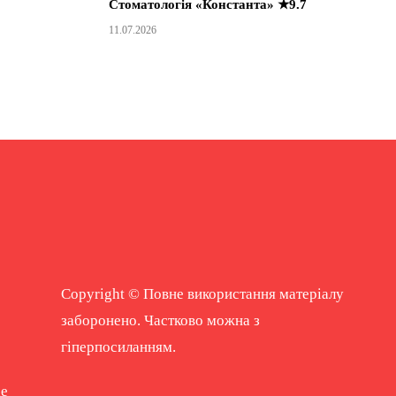
Стоматологія «Константа» ★9.7
11.07.2026
Copyright © Повне використання матеріалу
заборонено. Частково можна з
гіперпосиланням.
ne