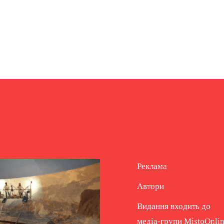
Реклама
Автори
Видання входить до
медіа-групи
MistoOnli