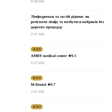
07.08.2026
Лімфодренаж та застій рідини: як
розігнати лімфу та позбутися набряків без
дорогих процедур
27.07.2026
★ 9.5
AMBY medical center ★9.5
12.07.2026
★ 9.7
M-Dental ★9.7
11.07.2026
★ 9.7