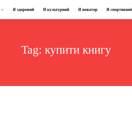
Я здоровий
Я культурний
Я новатор
Я спортивни
Tag:
купити книгу