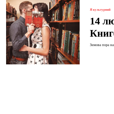
Я культурний
14 л
Книг
Зимова пора най