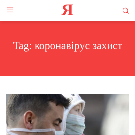
Я
Tag:
коронавірус захист