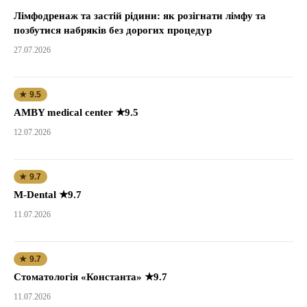
Лімфодренаж та застій рідини: як розігнати лімфу та
позбутися набряків без дорогих процедур
27.07.2026
★ 9.5
AMBY medical center ★9.5
12.07.2026
★ 9.7
M-Dental ★9.7
11.07.2026
★ 9.7
Стоматологія «Константа» ★9.7
11.07.2026