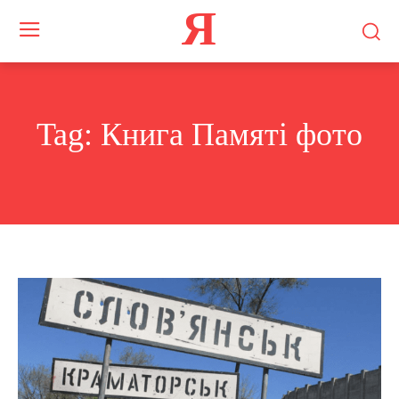
Я
Tag:
Книга Памяті фото