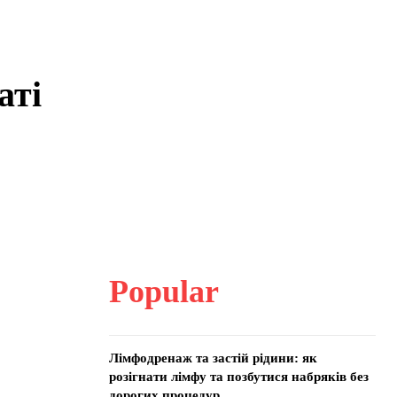
аті
Popular
Лімфодренаж та застій рідини: як
розігнати лімфу та позбутися набряків без
дорогих процедур