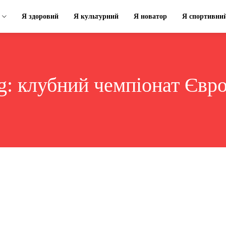
Я здоровий
Я культурний
Я новатор
Я спортивни
g:
клубний чемпіонат Євр