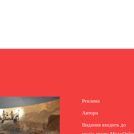
Реклама
Автори
Видання входить до
медіа-групи
MistoOnli