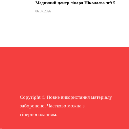
Медичний центр лікаря Ніколаєва ★9.5
06.07.2026
Copyright © Повне використання матеріалу
заборонено. Частково можна з
гіперпосиланням.
ne