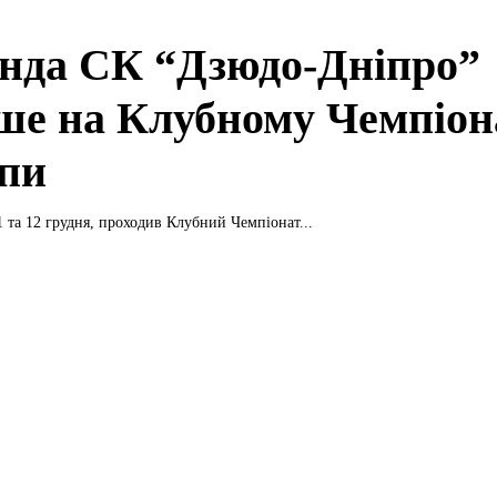
нда СК “Дзюдо-Дніпро”
ше на Клубному Чемпіон
пи
1 та 12 грудня, проходив Клубний Чемпіонат...