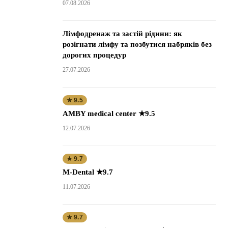
07.08.2026
Лімфодренаж та застій рідини: як
розігнати лімфу та позбутися набряків без
дорогих процедур
27.07.2026
★ 9.5
AMBY medical center ★9.5
12.07.2026
★ 9.7
M-Dental ★9.7
11.07.2026
★ 9.7