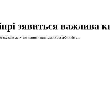
іпрі зявиться важлива к
згадували дату вигнання нацистських загарбників з...