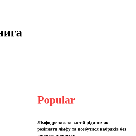
нига
Popular
Лімфодренаж та застій рідини: як
розігнати лімфу та позбутися набряків без
дорогих процедур