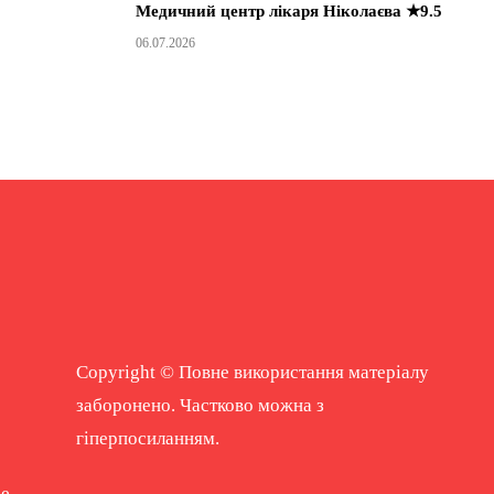
Медичний центр лікаря Ніколаєва ★9.5
06.07.2026
Copyright © Повне використання матеріалу
заборонено. Частково можна з
гіперпосиланням.
ne