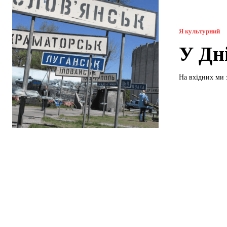
Я культурний
У Дн
На вхідних ми 