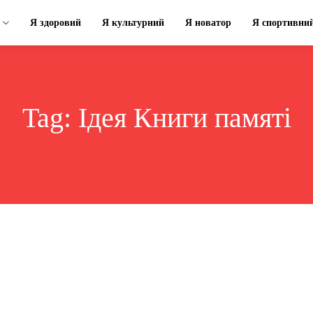
Я здоровий
Я культурний
Я новатор
Я спортивни
Tag:
Ідея Книги памяті