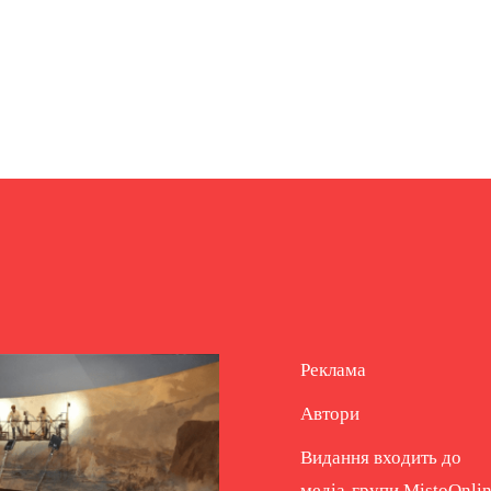
Реклама
Автори
Видання входить до
медіа-групи
MistoOnli