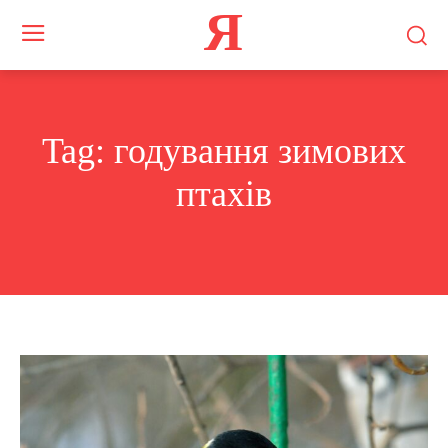
Я
Tag:
годування зимових
птахів