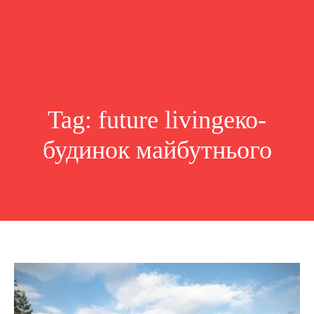
Tag:
future livingеко-
будинок майбутнього