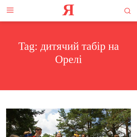
Я
Tag:
дитячий табір на
Орелі