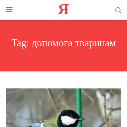
Я
Tag:
допомога тваринам