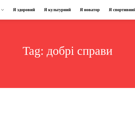
Я здоровий
Я культурний
Я новатор
Я спортивни
Tag:
добрі справи