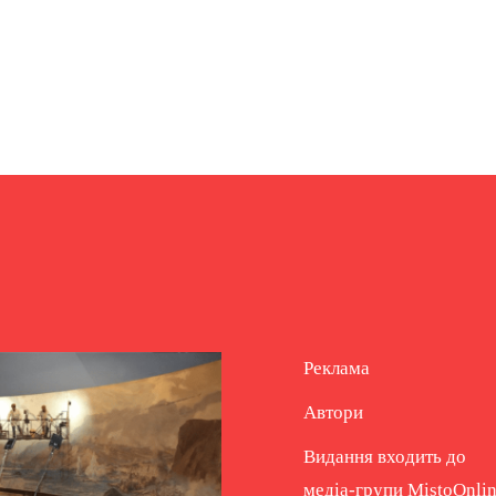
Реклама
Автори
Видання входить до
медіа-групи
MistoOnli