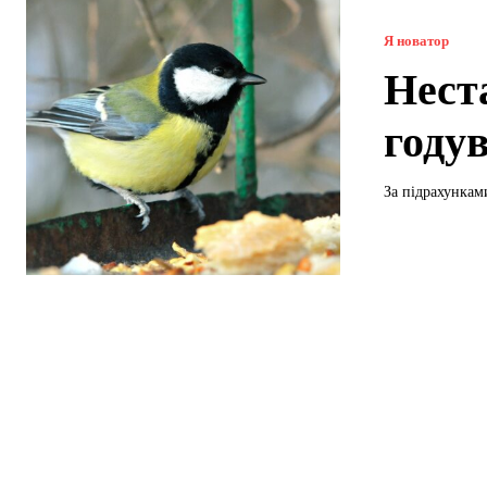
Я новатор
Нест
году
За підрахунками