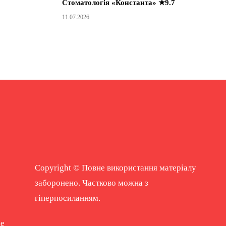
Стоматологія «Константа» ★9.7
11.07.2026
Copyright © Повне використання матеріалу
заборонено. Частково можна з
гіперпосиланням.
ne