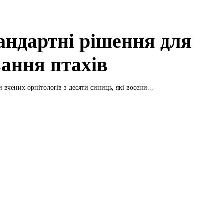
андартні рішення для
вання птахів
 вчених орнітологів з десяти синиць, які восени...