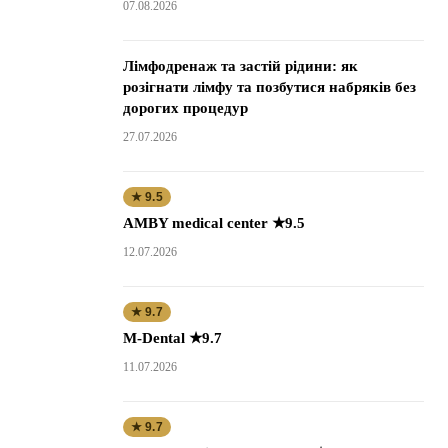
07.08.2026
Лімфодренаж та застій рідини: як
розігнати лімфу та позбутися набряків без
дорогих процедур
27.07.2026
★ 9.5
AMBY medical center ★9.5
12.07.2026
★ 9.7
M-Dental ★9.7
11.07.2026
★ 9.7