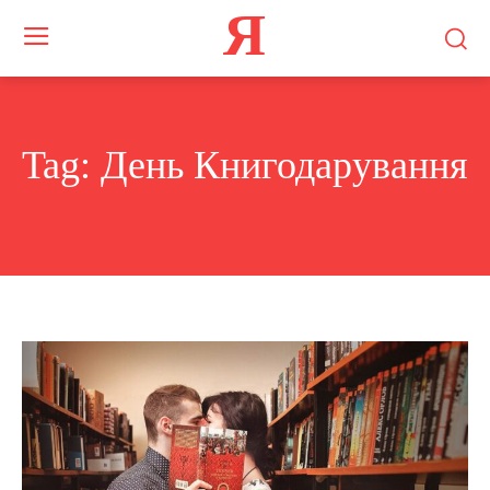
Я
Tag:
День Книгодарування