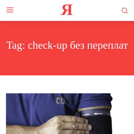
Я
Tag:
check-up без переплат