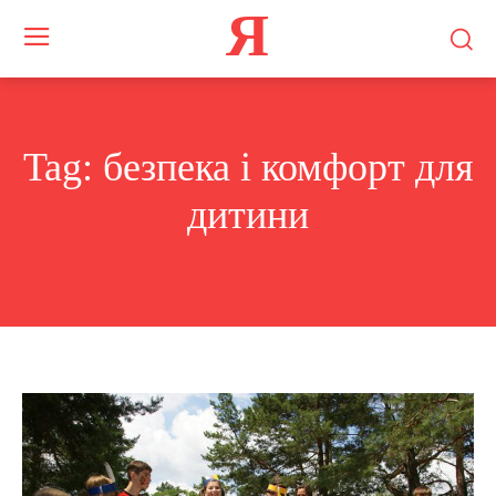
Я
Tag:
безпека і комфорт для
дитини