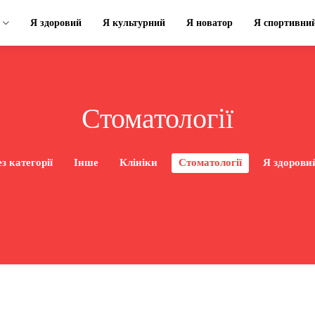
Я здоровий
Я культурний
Я новатор
Я спортивни
Стоматології
з категорії
Інше
Клініки
Стоматології
Я здорови