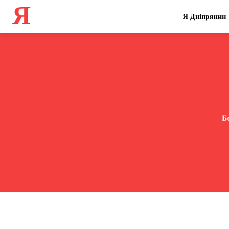
Я
Я Дніпрянин
Бе