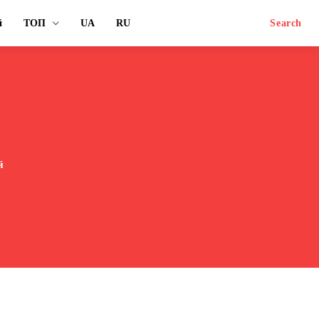
й
ТОП
UA
RU
Search
й