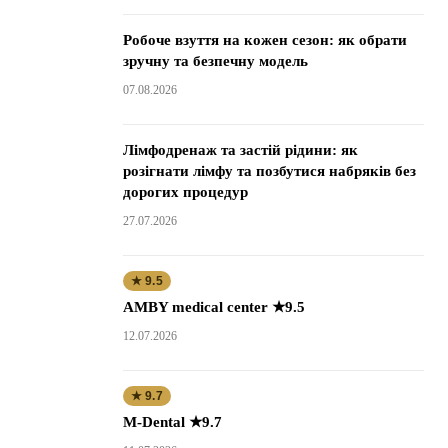
Робоче взуття на кожен сезон: як обрати
зручну та безпечну модель
07.08.2026
Лімфодренаж та застій рідини: як
розігнати лімфу та позбутися набряків без
дорогих процедур
27.07.2026
★ 9.5
AMBY medical center ★9.5
12.07.2026
★ 9.7
M-Dental ★9.7