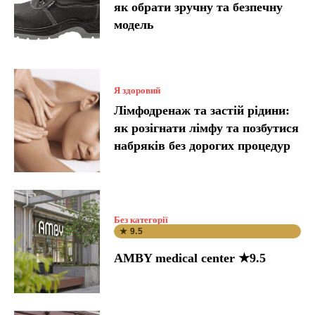
як обрати зручну та безпечну
модель
Я здоровий
Лімфодренаж та застій рідини:
як розігнати лімфу та позбутися
набряків без дорогих процедур
Без категорії
★ 9.5
AMBY medical center ★9.5