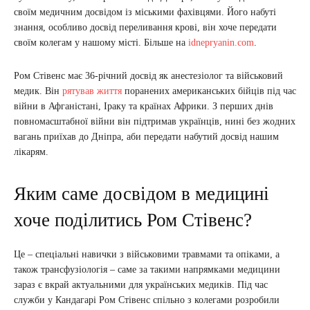
своїм медичним досвідом із міськими фахівцями. Його набуті
знання, особливо досвід переливання крові, він хоче передати
своїм колегам у нашому місті. Більше на
idnepryanin.com
.
Ром Стівенс має 36-річний досвід як анестезіолог та військовий
медик. Він
рятував життя
поранених американських бійців під час
війни в Афганістані, Іраку та країнах Африки. З перших днів
повномасштабної війни він підтримав українців, нині без жодних
вагань приїхав до Дніпра, аби передати набутий досвід нашим
лікарям.
Яким саме досвідом в медицині
хоче поділитись Ром Стівенс?
Це – спеціальні навички з військовими травмами та опіками, а
також трансфузіологія – саме за такими напрямками медицини
зараз є вкрай актуальними для українських медиків. Під час
служби у Кандагарі Ром Стівенс спільно з колегами розробили