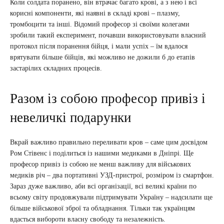
Коли солдата поранено, він втрачає багато крові, а з нею і всі
корисні компоненти, які наявні в складі крові – плазму,
тромбоцити та інші. Відомий професор зі своїми колегами
зробили такий експеримент, почавши використовувати власний
протокол після поранення бійця, і мали успіх – їм вдалося
врятувати більше бійців, які можливо не дожили б до етапів
застарілих складних процесів.
Разом із собою професор привіз і
невеличкі подарунки
Вкрай важливо правильно переливати кров – саме цим досвідом
Ром Стівенс і поділиться із нашими медиками в Дніпрі. Ще
професор привіз із собою не менш важливу для військових
медиків річ – два портативні УЗД-пристрої, розміром із смартфон.
Зараз дуже важливо, аби всі організації, всі великі країни по
всьому світу продовжували підтримувати Україну – надсилати ще
більше військової зброї та обладнання. Тільки так українцям
вдасться вибороти власну свободу та незалежність.