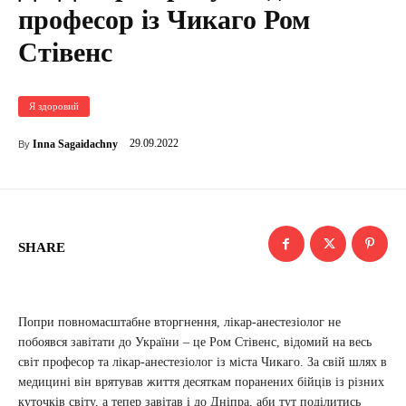
професор із Чикаго Ром
Стівенс
Я здоровий
29.09.2022
Inna Sagaidachny
By
SHARE
Попри повномасштабне вторгнення, лікар-анестезіолог не
побоявся завітати до України – це Ром Стівенс, відомий на весь
світ професор та лікар-анестезіолог із міста Чикаго. За свій шлях в
медицині він врятував життя десяткам поранених бійців із різних
куточків світу, а тепер завітав і до Дніпра, аби тут поділитись