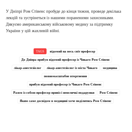
У Дніпрі Ром Стівенс пробуде до кінця тижня, проведе декілька
лекцій та зустрінеться із нашими пораненими захисниками.
Дякуємо американському військовому медику за підтримку
України у цій жахливій війні.
TAGS
відомий на весь світ професор
До Дніпра прибув відомий професор із Чикаго Ром Стівенс
лікар-анестезіолог
лікар-анестезіолог із міста Чикаго
медицина
повномасштабне вторгнення
прибув відомий професор із Чикаго Ром Стівенс
Разом із собою професор привіз і невеличкі подарунки
Ром Стівенс
Яким саме досвідом в медицині хоче поділитись Ром Стівенс