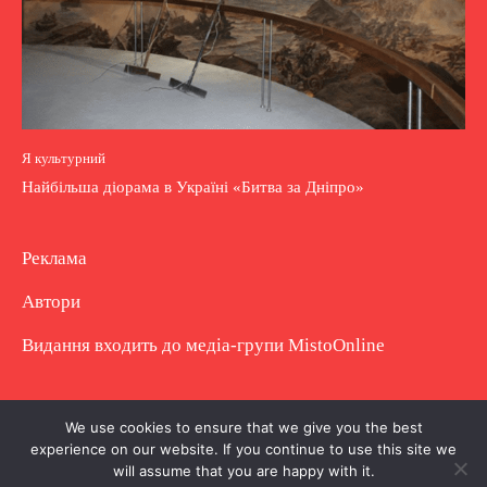
Я культурний
Найбільша діорама в Україні «Битва за Дніпро»
Реклама
Автори
Видання входить до медіа-групи
MistoOnline
Copyright © Повне використання матеріалу
We use cookies to ensure that we give you the best
experience on our website. If you continue to use this site we
заборонено. Частково можна з гіперпосиланням.
will assume that you are happy with it.