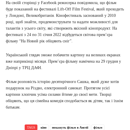
На своїй сторінці у Facebook режисерка повідомила, що фільм
буде показаний на фестивалі Lift-Off Film Festival, який проходить
у Лондоні, Великобританія. Кінофестиваль заснований у 2010
році, щоб знайти, продемонструвати та надати можливості для
талантів з усього світу, які створюють якісний кінопродукт. На
фестивалі з 24 по 31 січня 2022 відбудеться світова прем’єра
фільму “На Новий рік обіцяють сніг”.
Український глядач зможе побачити картину на великих екранах
вже наприкінці місяця. Прем’єра фільму намічена на 29 грудня у
Дніпрі у ТРЦ ДАФІ.
Фільм розповість історію десятирічного Сашка, який дуже хотів
подарунок на Різдво, електронний самокат. Протягом усієї
картини хлопчик усіма силами йтиме до своєї мети. Творці
обіцяють, що ця сімейна комедія сподобається як дітям, так і їхнім
батькам.
TAGS
кіно
покажуть фільм в Англії
фільм