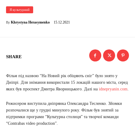
Я культурний
15.12.2021
Khrystyna Herasymenko
By
SHARE
Фільм під назвою “На Новий рік обіцяють сніг” було знято у
Дніпрі. Для знімання використали 15 локацій нашого міста, серед
яких був проспект Дмитра Яворницького. Далі на
idnepryanin.com
.
Режисером виступила дніпрянка Олександра Тесленко. Зйомки
розпочалися ще у грудні минулого року. Фільм був знятий за
підтримки програми “Культурна столиця” та творчої команди
“Contrabas video production”.