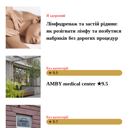
Я здоровий
Лімфодренаж та застій рідини:
як розігнати лімфу та позбутися
набряків без дорогих процедур
Без категорії
★ 9.5
AMBY medical center ★9.5
Без категорії
★ 9.7