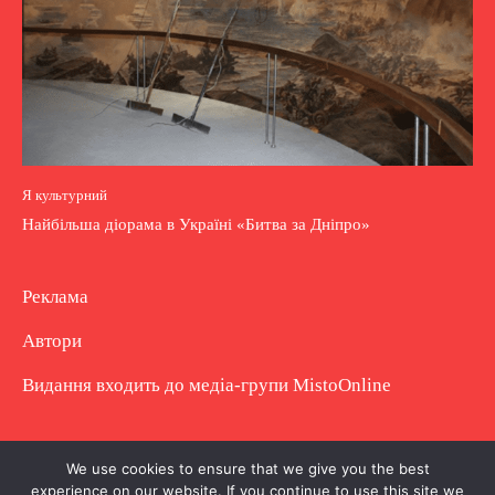
Я культурний
Найбільша діорама в Україні «Битва за Дніпро»
Реклама
Автори
Видання входить до медіа-групи
MistoOnline
Copyright © Повне використання матеріалу
We use cookies to ensure that we give you the best
experience on our website. If you continue to use this site we