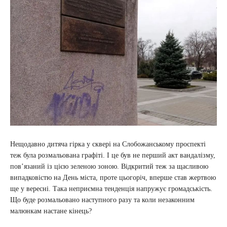
Нещодавно дитяча гірка у сквері на Слобожанському проспекті
теж була розмальована графіті. І це був не перший акт вандалізму,
пов’язаний із цією зеленою зоною. Відкритий теж за щасливою
випадковістю на День міста, проте цьогоріч, вперше став жертвою
ще у вересні. Така неприємна тенденція напружує громадськість.
Що буде розмальовано наступного разу та коли незаконним
малюнкам настане кінець?