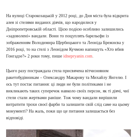
На вулиці Старокозацькій у 2012 році, до Дня міста була відкрита
алея зі стелями виданих діячів, що народилися у
Дніпропетровській області. Цією подією особливо залишились
«задоволені» вандали. Вони то поцуплять барельєфи із
зображенням Володимира Щербицького та Леоніда Брежнєва у
2016 році, то на стелі з Леонідом Кучмою напишуть «Хто вбив
Гонгадзе?» 2 роки тому, пише
idnepryanin.com
.
Цього разу постраждала стела присвячена вітчизняним
ракетобудівникам – Олександру Макарову та Михайлу Янгелю. І
ось тут постає питання: ці люди не були політиками і не
викликають таких суперечок навколо своїх персон, як ті діячі, чиї
стели стали жертвами раніше. Тож чому вандали вирішили
витратити трохи своєї фарби та залишити свій слід саме на цьому
монументі? На жаль, поки що це питання залишається без
відповіді.