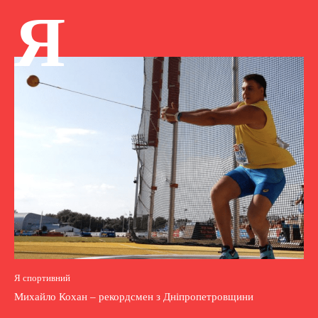
Я
Я спортивний
Михайло Кохан – рекордсмен з Дніпропетровщини