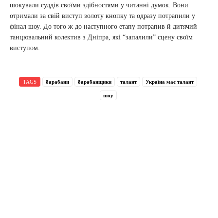
шокували суддів своїми здібностями у читанні думок. Вони
отримали за свій виступ золоту кнопку та одразу потрапили у
фінал шоу. До того ж до наступного етапу потрапив й дитячий
танцювальний колектив з Дніпра, які “запалили” сцену своїм
виступом.
TAGS
барабани
барабанщики
талант
Україна має талант
шоу