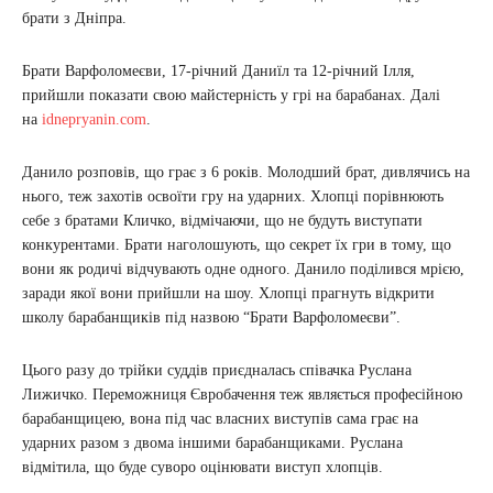
брати з Дніпра.
Брати Варфоломеєви, 17-річний Даниїл та 12-річний Ілля,
прийшли показати свою майстерність у грі на барабанах. Далі
на
idnepryanin.com
.
Данило розповів, що грає з 6 років. Молодший брат, дивлячись на
нього, теж захотів освоїти гру на ударних. Хлопці порівнюють
себе з братами Кличко, відмічаючи, що не будуть виступати
конкурентами. Брати наголошують, що секрет їх гри в тому, що
вони як родичі відчувають одне одного. Данило поділився мрією,
заради якої вони прийшли на шоу. Хлопці прагнуть відкрити
школу барабанщиків під назвою “Брати Варфоломеєви”.
Цього разу до трійки суддів приєдналась співачка Руслана
Лижичко. Переможниця Євробачення теж являється професійною
барабанщицею, вона під час власних виступів сама грає на
ударних разом з двома іншими барабанщиками. Руслана
відмітила, що буде суворо оцінювати виступ хлопців.