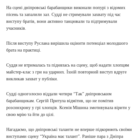
На сцені дніпровські барабанщики виконали попурі з відомих
пісень та запалили зал. Судді не стримували захвату під час
виступу братів, вони активно танцювали та підтримували
учасників.
Після виступу Руслана вирішила оцінити потенціал молодшого
брата на практиці.
Суддя не втрималась та піднялась на сцену, щоб надати хлопцям
майстер-клас з гри на ударних. Їхній повторний виступ вдруге
викликав захват у публіки.
Судді одноголосно віддали чотири “Так” дніпровським
барабанщикам. Сергій Притула відмітив, що не помітив
розсинхрону у грі хлопців. Ксенія Мішина змотивувала вірити у
свою мрію та йти до цілі.
Нагадаємо, що дніпровські таланти не вперше підкорюють своїми
виступами сцену “Україна має талант”. Раніше пара з Дніпра