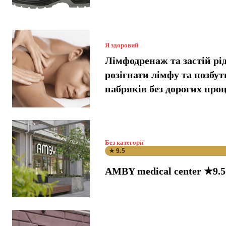
Я здоровий
Лімфодренаж та застій рі
розігнати лімфу та позбут
набряків без дорогих про
Без категорії
★ 9.5
AMBY medical center ★9.5