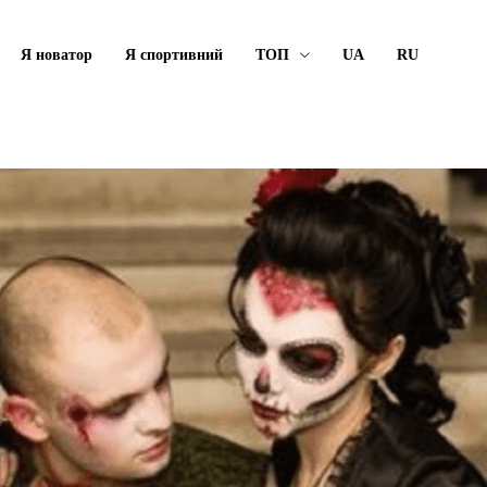
Я новатор
Я спортивний
ТОП
UA
RU