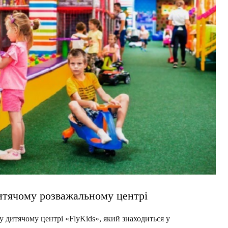
дитячому розважальному центрі
 у дитячому центрі «FlyKids», який знаходиться у