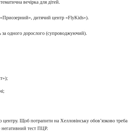
тематична вечірка для дітей.
 «Приозерний», дитячий центр «FlyKids»).
нь за одного дорослого (супроводжуючий).
т»);
і;
о центру. Щоб потрапити на Хелловінську обов’язково треба
о негативний тест ПЦР.