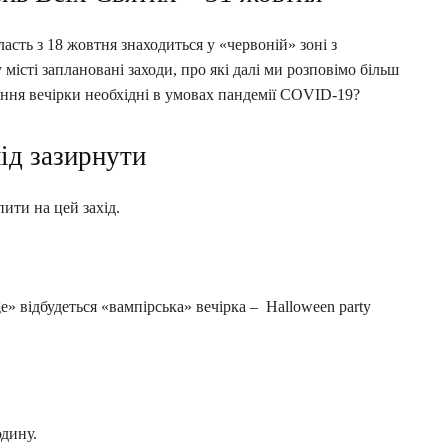
асть з 18 жовтня знаходиться у «червоній» зоні з
сті заплановані заходи, про які далі ми розповімо більш
ання вечірки необхідні в умовах пандемії COVID-19?
лід зазирнути
ити на цей захід.
e» відбудеться «вампірська» вечірка – Halloween party
юдину.