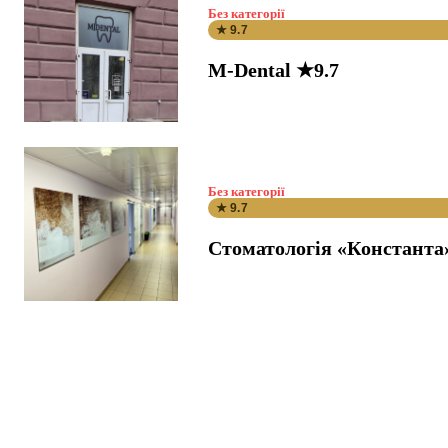
Без категорії
★ 9.7
M-Dental ★9.7
Без категорії
★ 9.7
Стоматологія «Константа