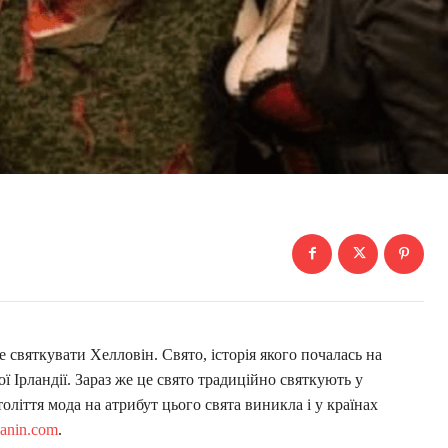
е святкувати Хелловін. Свято, історія якого почалась на
ої Ірландії. Зараз же це свято традиційно святкують у
толіття мода на атрибут цього свята виникла і у країнах
yanin.com
.