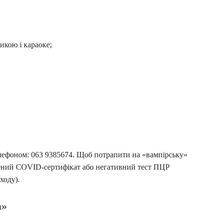
икою і караоке;
лефоном: 063 9385674. Щоб потрапити на «вампірську»
зелений COVID-сертифікат або негативний тест ПЦР
ходу).
a»