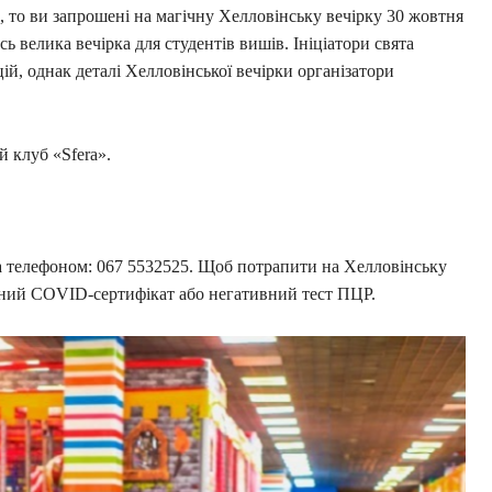
, то ви запрошені на магічну Хелловінську вечірку 30 жовтня
сь велика вечірка для студентів вишів. Ініціатори свята
ій, однак деталі Хелловінської вечірки організатори
й клуб «Sfera».
 телефоном: 067 5532525. Щоб потрапити на Хелловінську
елений COVID-сертифікат або негативний тест ПЦР.