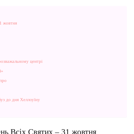
31 жовтня
розважальному центрі
й»
іпро
буз до дня Хеллоуїну
нь Всіх Святих – 31 жовтня