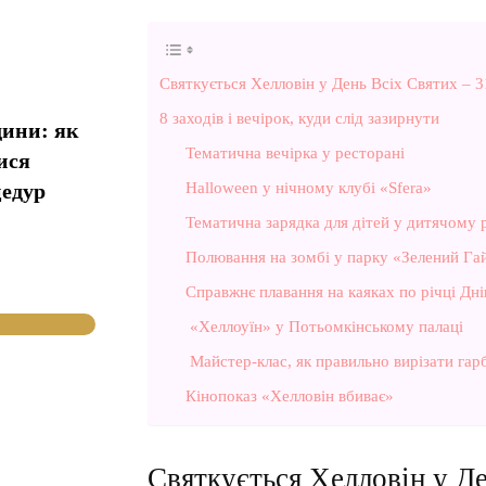
Святкується Хелловін у День Всіх Святих – 
8 заходів і вечірок, куди слід зазирнути
дини: як
Тематична вечірка у ресторані
ися
Halloween у нічному клубі «Sfera»
цедур
Тематична зарядка для дітей у дитячому 
Полювання на зомбі у парку «Зелений Га
Справжнє плавання на каяках по річці Дн
«Хеллоуїн» у Потьомкінському палаці
Майстер-клас, як правильно вирізати гар
Кінопоказ «Хелловін вбиває»
Святкується Хелловін у Де