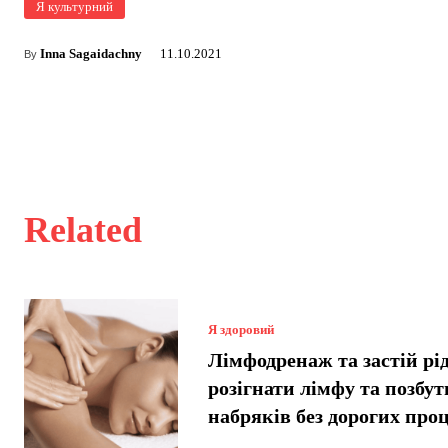
Я культурний
Inna Sagaidachny
11.10.2021
By
Related
Я здоровий
Лімфодренаж та застій рі
розігнати лімфу та позбут
набряків без дорогих про