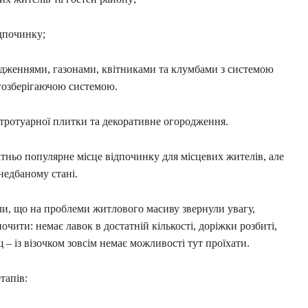
дпочинку;
адженнями, газонами, квітниками та клумбами з системою
ргозберігаючою системою.
тротуарної плитки та декоративне огородження.
атньо популярне місце відпочинку для місцевих жителів, але
недбаному стані.
ли, що на проблеми житлового масиву звернули увагу,
чити: немає лавок в достатній кількості, доріжки розбиті,
 – із візочком зовсім немає можливості тут проїхати.
тапів: