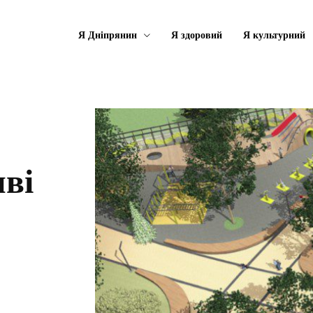
Я Дніпрянин
Я здоровий
Я культурний
ві