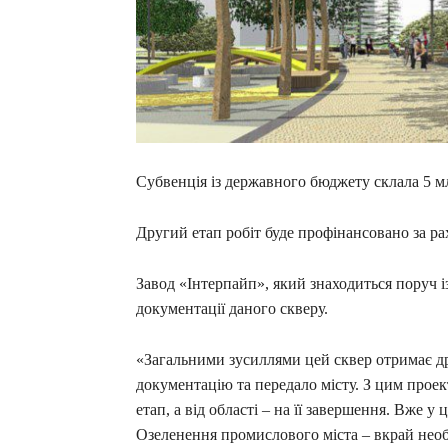
Субвенція із державного бюджету склала 5 млн
Другий етап робіт буде профінансовано за ра
Завод «Інтерпайп», який знаходиться поруч 
документації даного скверу.
«Загальними зусиллями цей сквер отримає д
документацію та передало місту. З цим прое
етап, а від області – на її завершення. Вже 
Озеленення промислового міста – вкрай необ