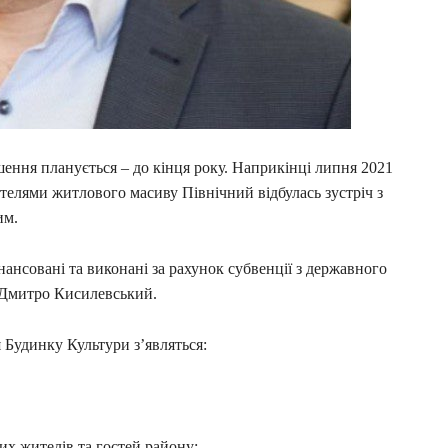
шення планується – до кінця року. Наприкінці липня 2021
жителями житлового масиву Північний відбулась зустріч з
им.
нансовані та виконані за рахунок субвенції з державного
 Дмитро Кисилевський.
я Будинку Культури з’являться:
х жителів та гостей району;