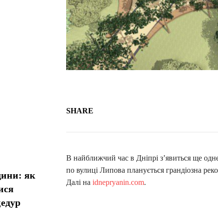
SHARE
В найближчий час в Дніпрі з’явиться ще одне
по вулиці Липова планується грандіозна реко
дини: як
Далі на
idnepryanin.com
.
ися
цедур