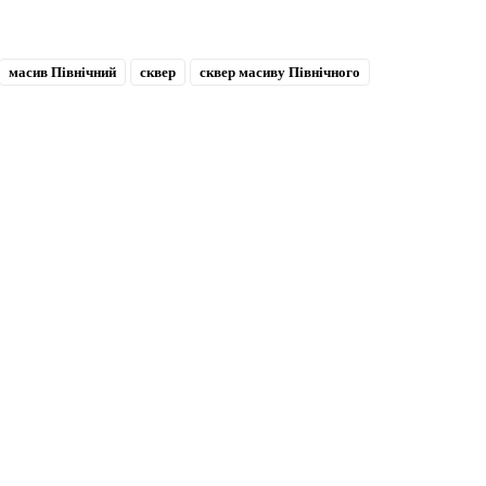
масив Північний
сквер
сквер масиву Північного