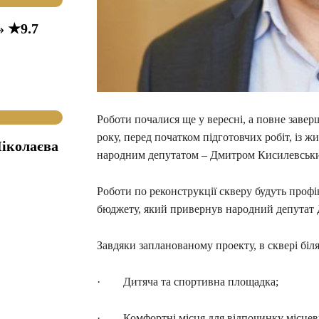
» ★9.7
Роботи почалися ще у вересні, а повне завер
року, перед початком підготовчих робіт, із 
іколаєва
народним депутатом – Дмитром Кисилевськ
Роботи по реконструкції скверу будуть профі
бюджету, який привернув народний депутат
Завдяки запланованому проекту, в сквері біл
· Дитяча та спортивна площадка;
· Комфортні місця для відпочинку місцеви