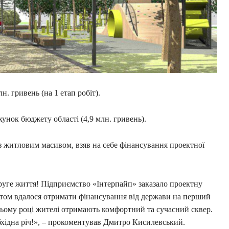
. гривень (на 1 етап робіт).
хунок бюджету області (4,9 млн. гривень).
із житловим масивом, взяв на себе фінансування проектної
руге життя! Підприємство «Інтерпайп» заказало проектну
ктом вдалося отримати фінансування від держави на перший
у цьому році жителі отримають комфортний та сучасний сквер.
хідна річ!», – прокоментував Дмитро Кисилевський.