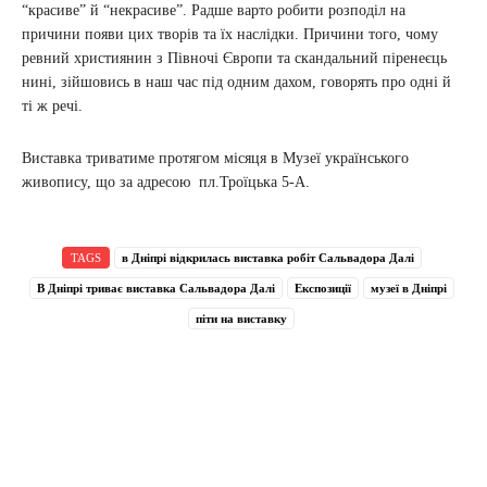
“красиве” й “некрасиве”. Радше варто робити розподіл на
причини появи цих творів та їх наслідки. Причини того, чому
ревний християнин з Півночі Європи та скандальний піренеєць
нині, зійшовись в наш час під одним дахом, говорять про одні й
ті ж речі.
Виставка триватиме протягом місяця в Музеї українського
живопису, що за адресою пл.Троїцька 5-А.
TAGS
в Дніпрі відкрилась виставка робіт Сальвадора Далі
В Дніпрі триває виставка Сальвадора Далі
Експозиції
музеї в Дніпрі
піти на виставку