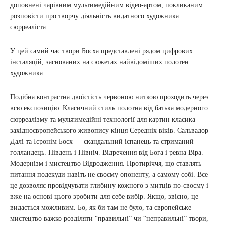
доповнені чарівним мультимедійним відео-артом, покликаним
розповісти про творчу діяльність видатного художника
сюрреаліста.
У цей самий час твори Босха представлені рядом цифрових
інсталяцій, заснованих на сюжетах найвідоміших полотен
художника.
Подібна контрастна двоїстість червоною ниткою проходить через
всю експозицію. Класичний стиль полотна від батька модерного
сюрреалізму та мультимедійні технології для картин класика
західноєвропейського живопису кінця Середніх віків. Сальвадор
Далі та Ієронім Босх — скандальний іспанець та стриманий
голландець. Південь і Північ. Відречення від Бога і ревна Віра.
Модернізм і мистецтво Відродження. Протиріччя, що ставлять
питання подекуди навіть не своєму опоненту, а самому собі. Все
це дозволяє провідчувати глибину кожного з митців по-своєму і
вже на основі цього зробити для себе вибір. Якщо, звісно, це
видається можливим. Бо, як би там не було, та європейське
мистецтво важко розділяти “правильні” чи “неправильні” твори,