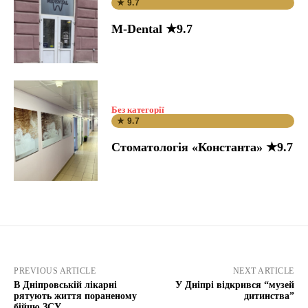
★ 9.7
M-Dental ★9.7
Без категорії
★ 9.7
Стоматологія «Константа» ★9.7
PREVIOUS ARTICLE
NEXT ARTICLE
В Дніпровській лікарні
У Дніпрі відкрився “музей
рятують життя пораненому
дитинства”
бійцю ЗСУ