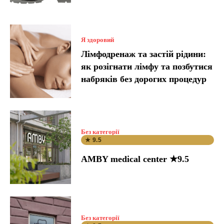
Я здоровий
Лімфодренаж та застій рідини:
як розігнати лімфу та позбутися
набряків без дорогих процедур
Без категорії
★ 9.5
AMBY medical center ★9.5
Без категорії