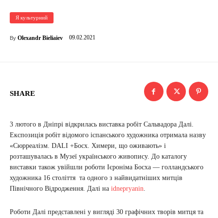
Я культурний
09.02.2021
Olexandr Bieliaiev
By
SHARE
3 лютого в Дніпрі відкрилась виставка робіт Сальвадора Далі.
Експозиція робіт відомого іспанського художника отримала назву
«Сюрреалізм. DALI +Босх. Химери, що оживають» і
розташувалась в Музеї українського живопису. До каталогу
виставки також увійшли роботи Ієроніма Босха — голландського
художника 16 століття та одного з найвидатніших митців
Північного Відродження. Далі на
idnepryanin
.
Роботи Далі представлені у вигляді 30 графічних творів митця та