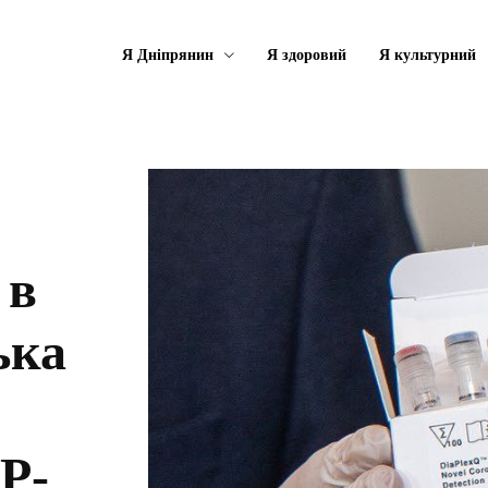
Я Дніпрянин
Я здоровий
Я культурний
 в
ька
Р-