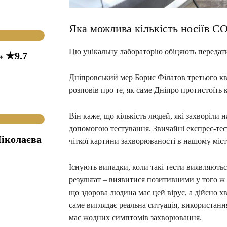
Яка можлива кількість носіїв C
Цю унікальну лабораторію обіцяють передати
» ★9.7
Дніпровський мер Борис Філатов третього кв
розповів про те, як саме Дніпро протистоїть 
Він каже, що кількість людей, які захворіли 
допомогою тестування. Звичайні експрес-тест
іколаєва
чіткої картини захворюваності в нашому місті.
Існують випадки, коли такі тести виявляють
результат – виявитися позитивними у того ж 
що здорова людина має цей вірус, а дійсно х
саме виглядає реальна ситуація, використанн
має жодних симптомів захворювання.