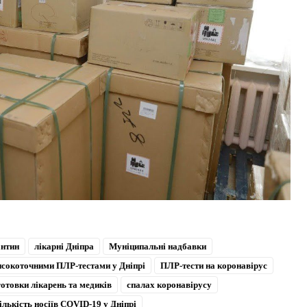
антин
лікарні Дніпра
Муніципальні надбавки
високоточними ПЛР-тестами у Дніпрі
ПЛР-тести на коронавірус
готовки лікарень та медиків
спалах коронавірусу
лькість носіїв COVID-19 у Дніпрі