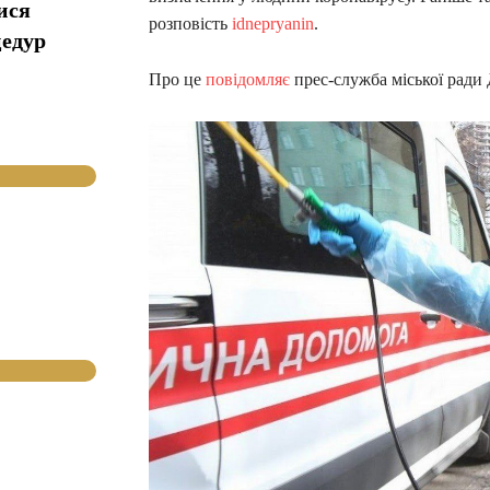
ися
розповість
idnepryanin
.
цедур
Про це
повідомляє
прес-служба міської ради 