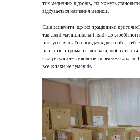
тих медичних відходів, які можуть становити
відбувається навчання медиків.
Слід зазначити, що всі працівники критично
так звані «муніципальні няні» до заробітної 
послуги нянь або наглядачів для своїх дітей
пацієнтів, отримають доплати, щоб їхня зага
стосується анестезіологів та реаніматологів
все ж таки не гумовий.