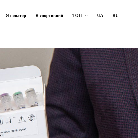
Я новатор
Я спортивний
ТОП
UA
RU