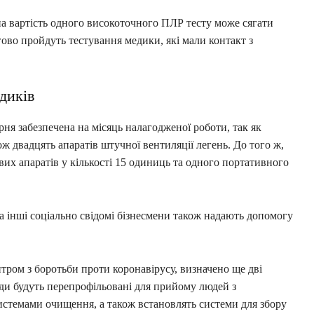
на вартість одного високоточного ПЛР тесту може сягати
ово пройдуть тестування медики, які мали контакт з
едиків
рня забезпечена на місяць налагодженої роботи, так як
кож двадцять апаратів штучної вентиляції легень. До того ж,
их апаратів у кількості 15 одиниць та одного портативного
а інші соціально свідомі бізнесмени також надають допомогу
центром з боротьби проти коронавірусу, визначено ще дві
клади будуть перепрофільовані для прийому людей з
системами очищення, а також встановлять системи для збору