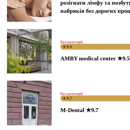
розігнати лімфу та позбут
набряків без дорогих про
Без категорії
★ 9.5
AMBY medical center ★9.5
Без категорії
★ 9.7
M-Dental ★9.7