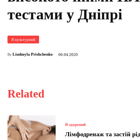
тестами у Дніпрі
Я культурний
Liudmyla Prishchenko
06.04.2020
By
Related
Я здоровий
Лімфодренаж та застій рі