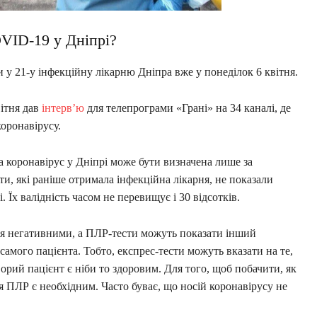
OVID-19 у Дніпрі?
 у 21-у інфекційну лікарню Дніпра вже у понеділок 6 квітня.
ітня дав
інтерв’ю
для телепрограми «Грані» на 34 каналі, де
коронавірусу.
на коронавірус у Дніпрі може бути визначена лише за
и, які раніше отримала інфекційна лікарня, не показали
 Їх валідність часом не перевищує і 30 відсотків.
ся негативними, а ПЛР-тести можуть показати інший
самого пацієнта. Тобто, експрес-тести можуть вказати на те,
ворий пацієнт є ніби то здоровим. Для того, щоб побачити, як
я ПЛР є необхідним. Часто буває, що носій коронавірусу не