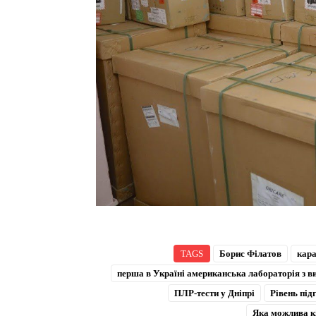
TAGS
Борис Філатов
кар
перша в Україні американська лабораторія з 
ПЛР-тести у Дніпрі
Рівень під
Яка можлива кі