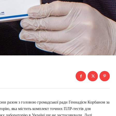
вони разом з головою громадської ради Геннадієм Корбаном за
орію, яка містить комплект точних ПЛР-тестів для
ку лабораторію в Україні ще не застосовували. Далі