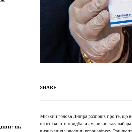
SHARE
Міський голова Дніпра розповів про те, що 
власні кошти придбали американську лаборат
дини: як
визначення у людини коронавірусу. Раніше та