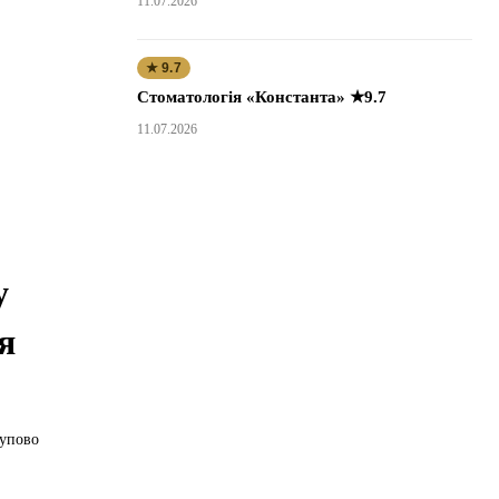
11.07.2026
★ 9.7
Стоматологія «Константа» ★9.7
11.07.2026
у
я
тупово