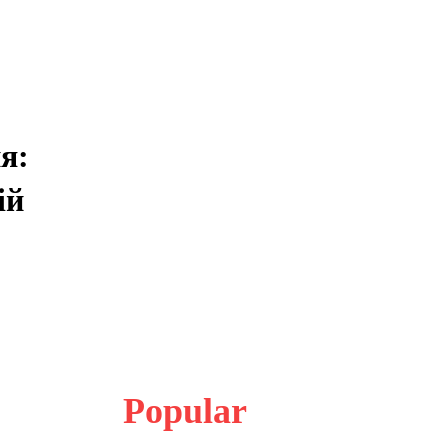
я:
ій
Popular