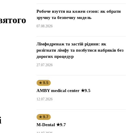
Робоче взуття на кожен сезон: як обрати
вятого
зручну та безпечну модель
07.08.2026
Лімфодренаж та застій рідини: як
розігнати лімфу та позбутися набряків без
дорогих процедур
27.07.2026
★ 9.5
AMBY medical center ★9.5
12.07.2026
і
★ 9.7
M-Dental ★9.7