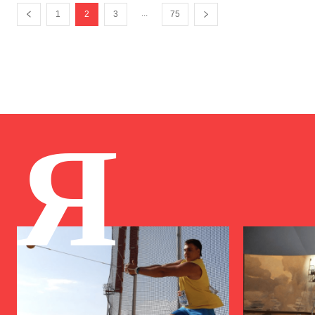
...
1
2
3
75
Я