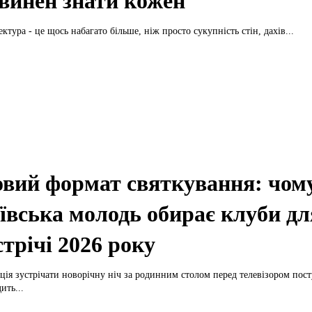
винен знати кожен
ектура - це щось набагато більше, ніж просто сукупність стін, дахів...
вий формат святкування: чом
ївська молодь обирає клуби дл
стрічі 2026 року
ція зустрічати новорічну ніч за родинним столом перед телевізором пос
ить...