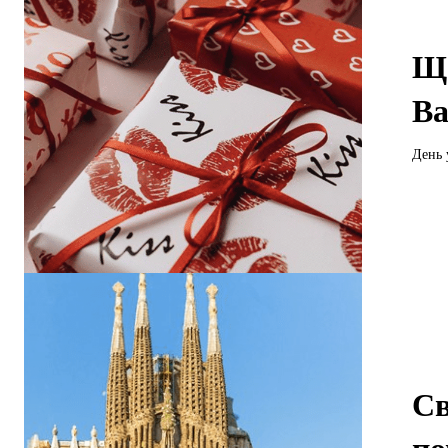
Що
Ва
День 
Св