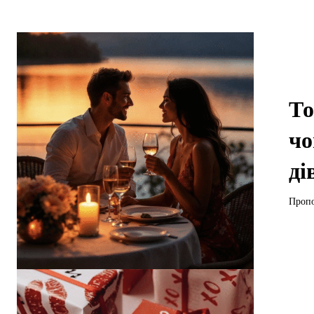
То
чо
ді
Пропо