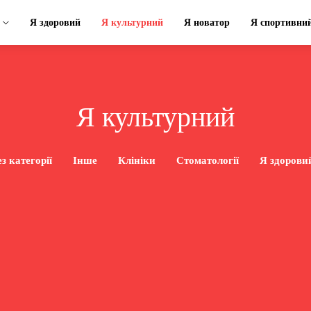
Я здоровий
Я культурний
Я новатор
Я спортивни
Я культурний
з категорії
Інше
Клініки
Стоматології
Я здорови