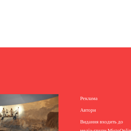
Реклама
Автори
Видання входить до
медіа-групи
MistoOnli