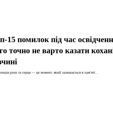
п-15 помилок під час освідченн
го точно не варто казати кохан
вчині
зиція руки та серця — це момент, який залишається в пам'яті...