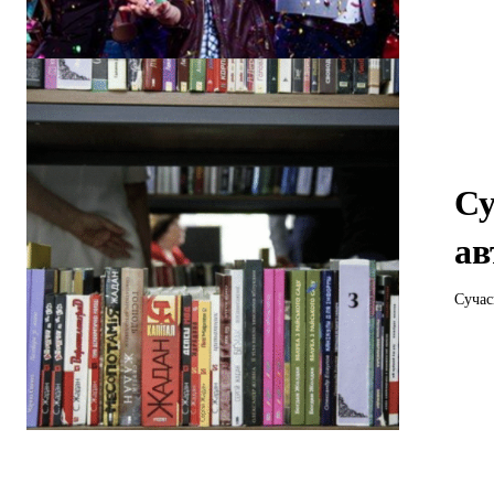
Су
ав
Сучас