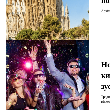
по
Архіт
Но
ки
зу
Тради
відход