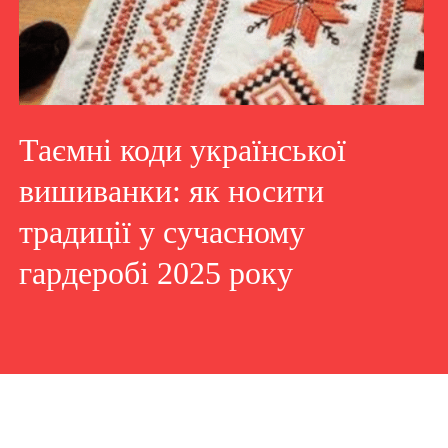
Таємні коди української
вишиванки: як носити
традиції у сучасному
гардеробі 2025 року