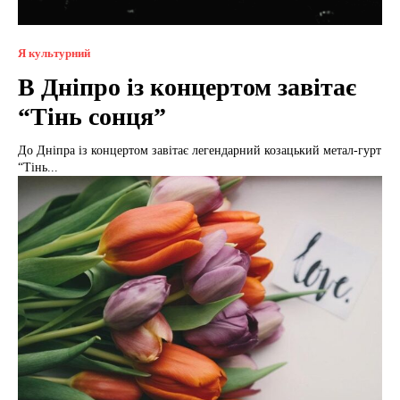
Я культурний
В Дніпро із концертом завітає
“Тінь сонця”
До Дніпра із концертом завітає легендарний козацький метал-гурт
“Тінь...