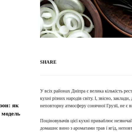
SHARE
У всіх районах Дніпра є велика кількість ре
кухні різних народів світу. І, звісно, заклад
зон: як
неповторну атмосферу сонячної Грузії, не є 
у модель
Поціновувачів цієї кухні приваблює незвичайн
домашнє вино з ароматами трав і ягід, неповт