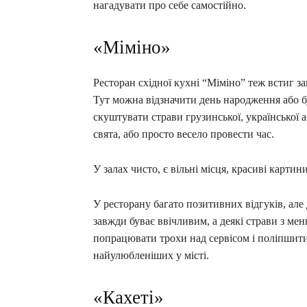
нагадувати про себе самостійно.
«Міміно»
Ресторан східної кухні “Міміно” теж встиг за
Тут можна відзначити день народження або б
скуштувати страви грузинської, української 
свята, або просто весело провести час.
У залах чисто, є вільні місця, красиві картин
У ресторану багато позитивних відгуків, але
завжди буває ввічливим, а деякі страви з мен
попрацювати трохи над сервісом і поліпшити
найулюбленіших у місті.
«Кахеті»