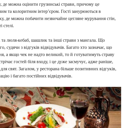
, де можна оцінити грузинські страви, причому це
ним та колоритним інтер’єром. Гості занурюються в
у, де можна побачити незвичайне цегляне мурування стін,
і стелі.
і та люля-кебаб, шашлик та інші страви з мангала. Що
о, судячи з відгуків відвідувачів. Багато хто зазначає, що
я, а якщо чек не надто великий, то й готуватимуть страву
трічає гостей біля входу, і це дуже засмучує, адже раніше,
 для свят. Загалом, у ресторана більше позитивних відгуків,
цію і багато постійних відвідувачів.