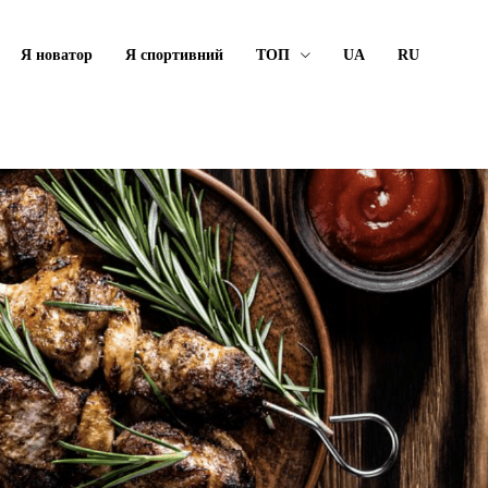
Я новатор
Я спортивний
ТОП
UA
RU