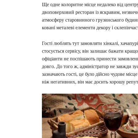
Ще одне колоритне місце недалеко від центру
двоповерховий ресторан із яскравим, незвич
атмосферу старовинного грузинського будинк
ковані металеві елементи декору і склепінчаст
Гості люблять тут замовляти хінкалі, хачапур
стосується сервісу, він залишає бажати кращог
офіціанти не поспішають принести замовленн
довго. До того ж, адміністратор не завжди зус
зазначають гості, це було дійсно чудове місце
ніж негативних, він має досить хорошу репута