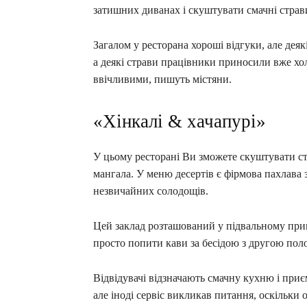
затишних диванах і скуштувати смачні страви
Загалом у ресторана хороші відгуки, але деяк
а деякі страви працівники приносили вже хо
ввічливими, пишуть містяни.
«Хінкалі & хачапурі»
У цьому ресторані Ви зможете скуштувати стр
мангала. У меню десертів є фірмова пахлава 
незвичайних солодощів.
Цей заклад розташований у підвальному примі
просто попити кави за бесідою з другою по
Відвідувачі відзначають смачну кухню і приє
але іноді сервіс викликав питання, оскільки