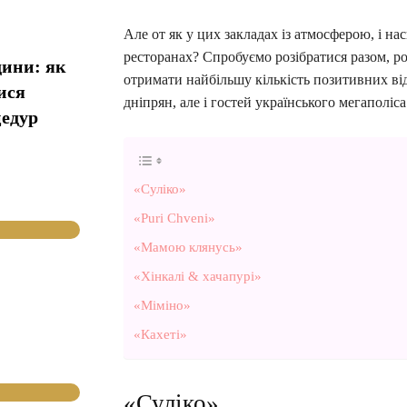
Але от як у цих закладах із атмосферою, і на
ресторанах? Спробуємо розібратися разом, ро
дини: як
отримати найбільшу кількість позитивних відг
ися
дніпрян, але і гостей українського мегаполіса
цедур
«Суліко»
«Puri Chveni»
«Мамою клянусь»
«Хінкалі & хачапурі»
«Міміно»
«Кахеті»
«Суліко»