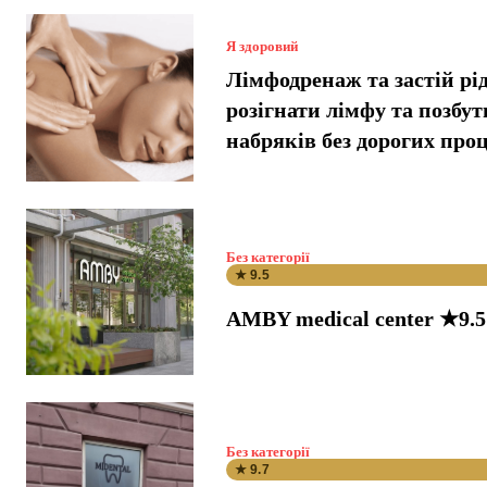
Я здоровий
Лімфодренаж та застій рі
розігнати лімфу та позбут
набряків без дорогих про
Без категорії
★ 9.5
AMBY medical center ★9.5
Без категорії
★ 9.7