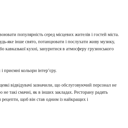
воювати популярність серед місцевих жителів і гостей міста.
удь-яке інше свято, потанцювати і послухати живу музику,
або кавказької кухні, зануритися в атмосферу грузинського
и і приємні кольори інтер’єру.
 деякі відвідувачі зазначили, що обслуговуючий персонал не
ю не такі смачні, як в інших закладах. Ресторану радять
 рецепти, щоб він став одним із найкращих і