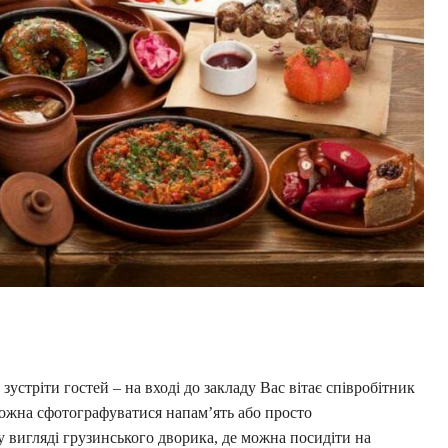
зустріти гостей – на вході до закладу Вас вітає співробітник
можна сфотографуватися напам’ять або просто
у вигляді грузинського дворика, де можна посидіти на