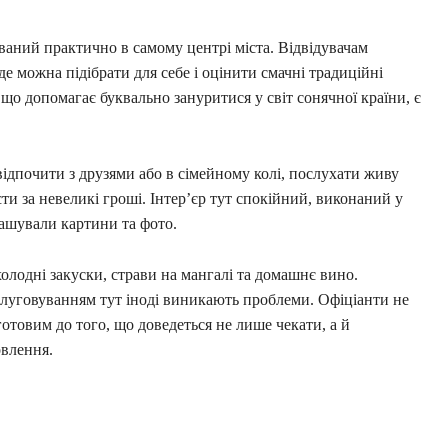
ваний практично в самому центрі міста. Відвідувачам
де можна підібрати для себе і оцінити смачні традиційні
 що допомагає буквально зануритися у світ сонячної країни, є
відпочити з друзями або в сімейному колі, послухати живу
ти за невеликі гроші. Інтер’єр тут спокійний, виконаний у
ташували картини та фото.
холодні закуски, страви на мангалі та домашнє вино.
бслуговуванням тут іноді виникають проблеми. Офіціанти не
готовим до того, що доведеться не лише чекати, а й
овлення.