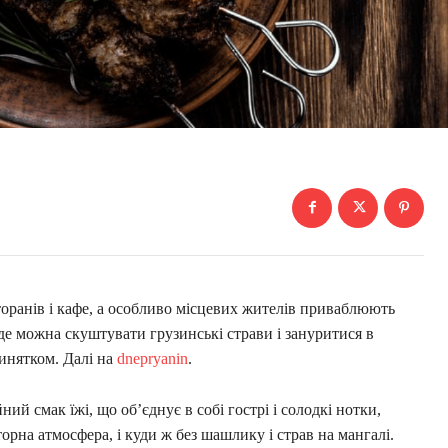
сторанів і кафе, а особливо місцевих жителів приваблюють
и, де можна скуштувати грузинські страви і зануритися в
винятком. Далі на
dnepryanin
.
ий смак їжі, що об’єднує в собі гострі і солодкі нотки,
орна атмосфера, і куди ж без шашлику і страв на мангалі.