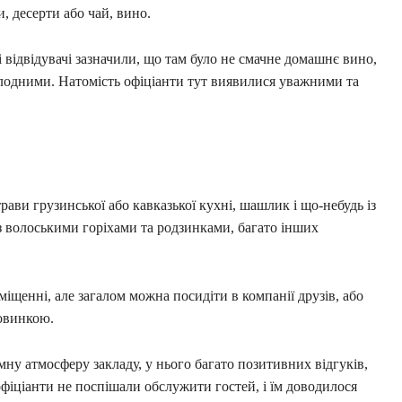
, десерти або чай, вино.
і відвідувачі зазначили, що там було не смачне домашнє вино,
лодними. Натомість офіціанти тут виявилися уважними та
ави грузинської або кавказької кухні, шашлик і що-небудь із
з волоськими горіхами та родзинками, багато інших
щенні, але загалом можна посидіти в компанії друзів, або
ловинкою.
мну атмосферу закладу, у нього багато позитивних відгуків,
 офіціанти не поспішали обслужити гостей, і їм доводилося