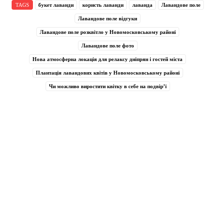
TAGS
букет лаванди
користь лаванди
лаванда
Лавандове поле
Лавандове поле відгуки
Лавандове поле розквітло у Новомосковському районі
Лавандове поле фото
Нова атмосферна локація для релаксу дніпрян і гостей міста
Плантація лавандових квітів у Новомосковському районі
Чи можливо виростити квітку в себе на подвір’ї