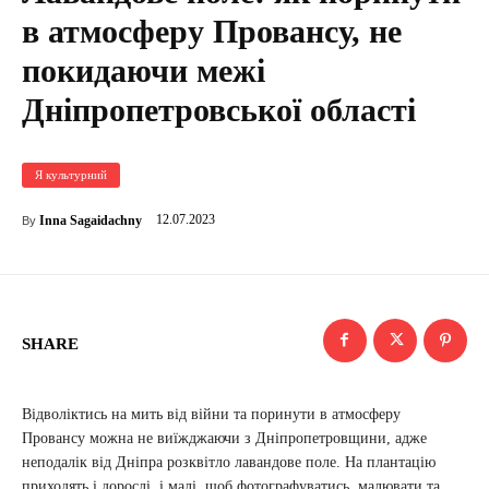
в атмосферу Провансу, не
покидаючи межі
Дніпропетровської області
Я культурний
12.07.2023
Inna Sagaidachny
By
SHARE
Відволіктись на мить від війни та поринути в атмосферу
Провансу можна не виїжджаючи з Дніпропетровщини, адже
неподалік від Дніпра розквітло лавандове поле. На плантацію
приходять і дорослі, і малі, щоб фотографуватись, малювати та