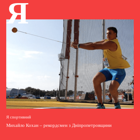
Я
Я спортивний
Михайло Кохан – рекордсмен з Дніпропетровщини