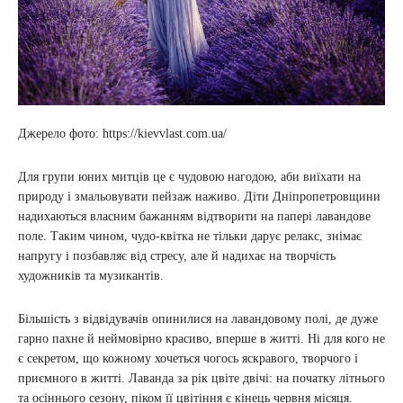
Джерело фото: https://kievvlast.com.ua/
Для групи юних митців це є чудовою нагодою, аби виїхати на
природу і змальовувати пейзаж наживо. Діти Дніпропетровщини
надихаються власним бажанням відтворити на папері лавандове
поле. Таким чином, чудо-квітка не тільки дарує релакс, знімає
напругу і позбавляє від стресу, але й надихає на творчість
художників та музикантів.
Більшість з відвідувачів опинилися на лавандовому полі, де дуже
гарно пахне й неймовірно красиво, вперше в житті. Ні для кого не
є секретом, що кожному хочеться чогось яскравого, творчого і
приємного в житті. Лаванда за рік цвіте двічі: на початку літнього
та осіннього сезону, піком її цвітіння є кінець червня місяця.