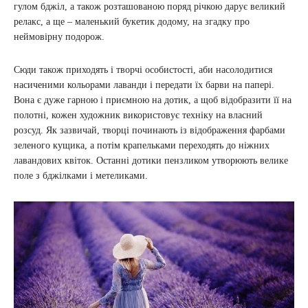
гулом бджіл, а також розташованою поряд річкою дарує великий
релакс, а ще – маленький букетик додому, на згадку про
неймовірну подорож.
Сюди також приходять і творчі особистості, аби насолодитися
насиченими кольорами лаванди і передати їх барви на папері.
Вона є дуже гарною і приємною на дотик, а щоб відобразити її на
полотні, кожен художник використовує техніку на власний
розсуд. Як зазвичай, творці починають із відображення фарбами
зеленого кущика, а потім крапельками переходять до ніжних
лавандових квіток. Останні дотики пензликом утворюють велике
поле з бджілками і метеликами.