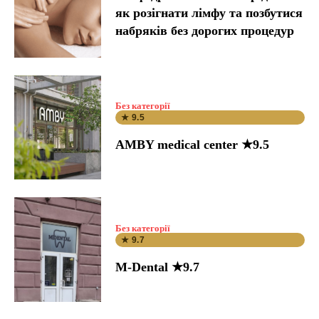
як розігнати лімфу та позбутися
набряків без дорогих процедур
Без категорії
★ 9.5
AMBY medical center ★9.5
Без категорії
★ 9.7
M-Dental ★9.7