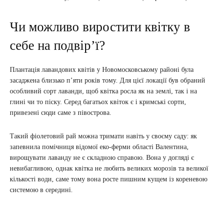
Чи можливо виростити квітку в
себе на подвір’ї?
Плантація лавандових квітів у Новомосковському районі була
засаджена близько п’яти років тому. Для цієї локації був обраний
особливий сорт лаванди, щоб квітка росла як на землі, так і на
глині чи то піску. Серед багатьох квіток є і кримські сорти,
привезені сюди саме з півострова.
Такий фіолетовий рай можна тримати навіть у своєму саду: як
запевнила помічниця відомої еко-ферми області Валентина,
вирощувати лаванду не є складною справою. Вона у догляді є
невибагливою, однак квітка не любить великих морозів та великої
кількості води, саме тому вона росте пишним кущем із кореневою
системою в середині.