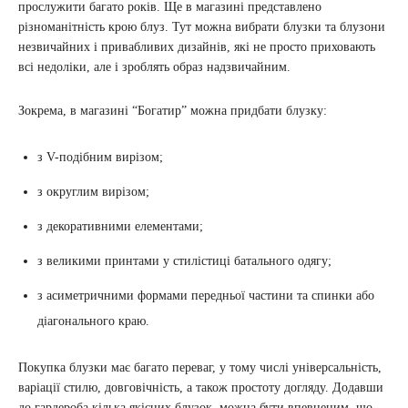
прослужити багато років. Ще в магазині представлено
різноманітність крою блуз. Тут можна вибрати блузки та блузони
незвичайних і привабливих дизайнів, які не просто приховають
всі недоліки, але і зроблять образ надзвичайним.
Зокрема, в магазині “Богатир” можна придбати блузку:
з V-подібним вирізом;
з округлим вирізом;
з декоративними елементами;
з великими принтами у стилістиці батального одягу;
з асиметричними формами передньої частини та спинки або
діагонального краю.
Покупка блузки має багато переваг, у тому числі універсальність,
варіації стилю, довговічність, а також простоту догляду. Додавши
до гардероба кілька якісних блузок, можна бути впевненим, що