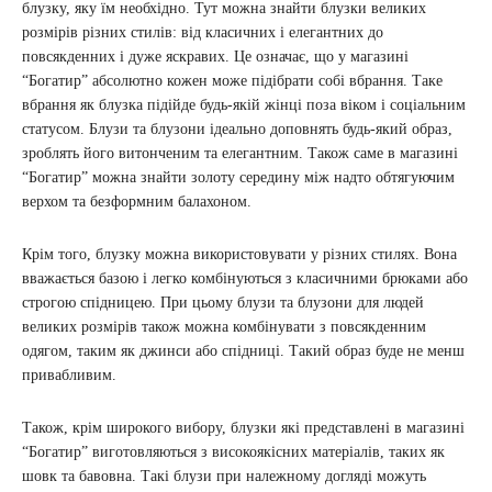
блузку, яку їм необхідно. Тут можна знайти блузки великих
розмірів різних стилів: від класичних і елегантних до
повсякденних і дуже яскравих. Це означає, що у магазині
“Богатир” абсолютно кожен може підібрати собі вбрання. Таке
вбрання як блузка підійде будь-якій жінці поза віком і соціальним
статусом. Блузи та блузони ідеально доповнять будь-який образ,
зроблять його витонченим та елегантним. Також саме в магазині
“Богатир” можна знайти золоту середину між надто обтягуючим
верхом та безформним балахоном.
Крім того, блузку можна використовувати у різних стилях. Вона
вважається базою і легко комбінуються з класичними брюками або
строгою спідницею. При цьому блузи та блузони для людей
великих розмірів також можна комбінувати з повсякденним
одягом, таким як джинси або спідниці. Такий образ буде не менш
привабливим.
Також, крім широкого вибору, блузки які представлені в магазині
“Богатир” виготовляються з високоякісних матеріалів, таких як
шовк та бавовна. Такі блузи при належному догляді можуть