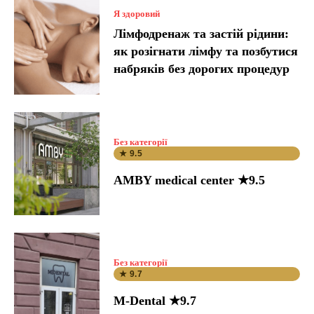
Я здоровий
Лімфодренаж та застій рідини:
як розігнати лімфу та позбутися
набряків без дорогих процедур
Без категорії
★ 9.5
AMBY medical center ★9.5
Без категорії
★ 9.7
M-Dental ★9.7