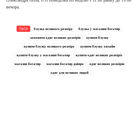
Олександра Поля, 8 із понеділка по неділю з 11:00 ранку до 19:00
вечора.
TAGS
блузка великого розміру
блузка у магазині богатир
замовити одяг великих розмірів
купити блузку
купити блузку великого розміру
купити блузку онлайн
купити блузку у магазині богатир
купити одяг великих розміріх
магазин богатир
магазин богатир дніпро
одяг великих розмірів
одяг для великих людей