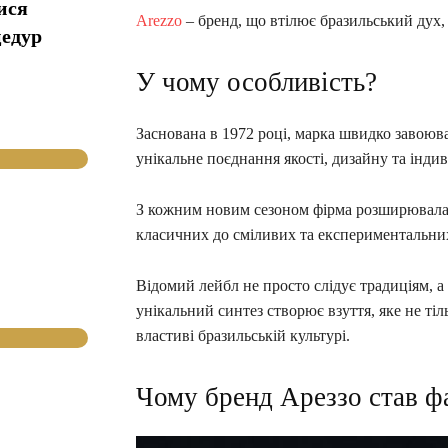
ися
Arezzo
– бренд, що втілює бразильський дух,
цедур
У чому особливість?
Заснована в 1972 році, марка швидко завоюв
унікальне поєднання якості, дизайну та індив
З кожним новим сезоном фірма розширювала с
класичних до сміливих та експериментальни
Відомий лейбл не просто слідує традиціям, а
унікальний синтез створює взуття, яке не тіл
властиві бразильській культурі.
Чому бренд Ареззо став ф