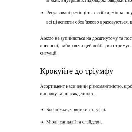
м’яких внутрішніх підкладок. Завдяки ць
Регульовані ремінці та застібки, міцна шну
всі ці аспекти обов’язково враховуються,
Arezzo не зупиняється на досягнутому та пос
впевнені, вибираючи цей лейбл, ви отримуєт
ситуації.
Крокуйте до тріумфу
Асортимент насичений різноманітністю, щоб 
випадку та повсякденності.
Босоніжки, човники та туфлі.
Мюлі, сандалії та слайдери.