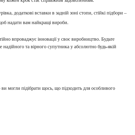
ому кожен крок стає справжнім задоволенням.
рівка, додаткові вставки в задній зоні стопи, стійкі підбори –
 щоб надати вам найкращі вироби.
тійно впроваджує інновації у своє виробництво. Будьте
е надійного та вірного супутника у абсолютно будь-якій
ви могли підібрати щось, що підходить для особливого