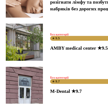
розігнати лімфу та позбут
набряків без дорогих про
Без категорії
★ 9.5
AMBY medical center ★9.5
Без категорії
★ 9.7
M-Dental ★9.7