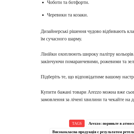
Чоботи та ботфорти.
Черевики та козаки.
Дизайнерські рішення чудово відбивають клас
їм сучасного шарму.
Лінійки охоплюють широку палітру кольорі
закінчуючи помаранчевими, рожевими та зел
Підберіть те, що відповідатиме вашому настр
Купити бажані товари Arezzo можна вже сьо
замовлення за лічені хвилини та чекайте на 
TAGS
Arezzo: пориньте в атмос
Висококласна продукція є результатом ретел