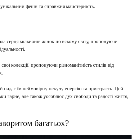
 унікальний фешн та справжня майстерність.
ала серця мільйонів жінок по всьому світу, пропонуючи
ідуальності.
вої колекції, пропонуючи різноманітність стилів від
х.
 й надає їм неймовірну пекучу енергію та пристрасть. Цей
ьки гарне, але також уособлює дух свободи та радості життя,
аворитом багатьох?