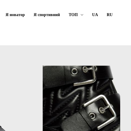
Я новатор
Я спортивний
ТОП
UA
RU