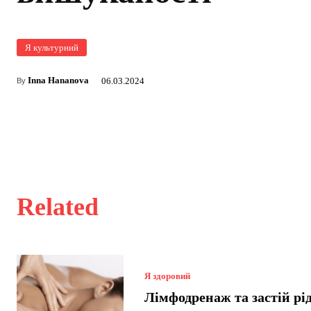
Я культурний
Inna Hananova
06.03.2024
By
Related
Я здоровий
Лімфодренаж та застій рі