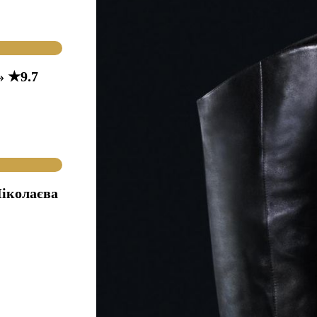
» ★9.7
іколаєва