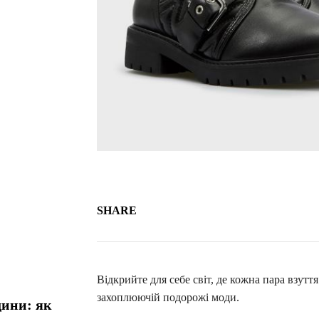
SHARE
Відкрийте для себе світ, де кожна пара взутт
захоплюючій подорожі моди.
дини: як