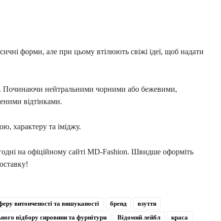
ичні форми, але при цьому втілюють свіжі ідеї, щоб надати
в. Починаючи нейтральними чорними або бежевими,
еними відтінками.
ою, характеру та іміджу.
годні на офіційному сайті MD-Fashion. Швидше оформіть
доставку!
феру витонченості та вишуканості
бренд
взуття
ьного відбору сировини та фурнітури
Відомий лейбл
краса