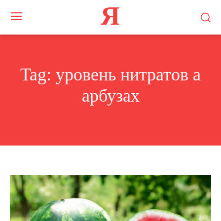
Я
Tag:
уровень нитратов а
арбузах