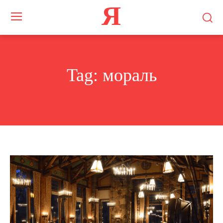
Я
Tag:
мораль