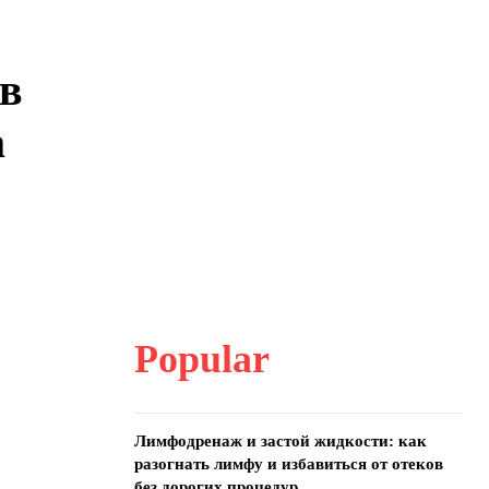
 в
а
Popular
Лимфодренаж и застой жидкости: как
разогнать лимфу и избавиться от отеков
без дорогих процедур