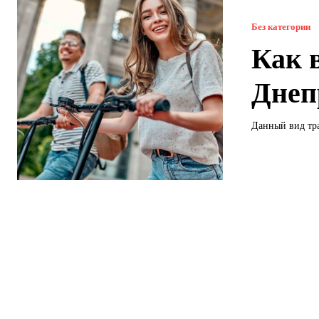
Без категории
Как 
Днеп
Данный вид тра