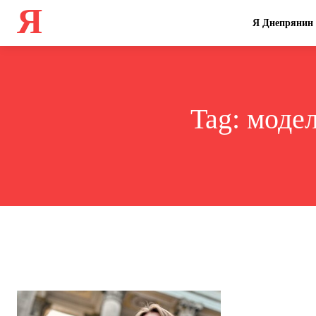
Я
Я Днепрянин
Tag:
модел