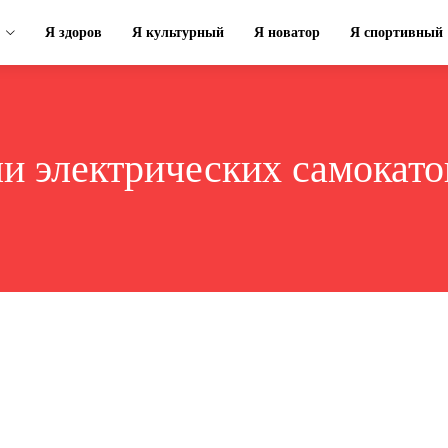
Я здоров
Я культурный
Я новатор
Я спортивный
и электрических самокато