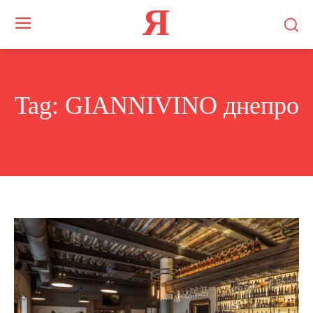
Я
Tag:
GIANNIVINO днепро