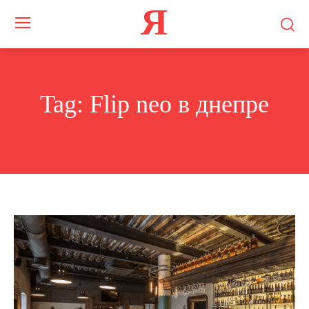
Я
Tag:
Flip neo в днепре