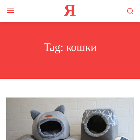
Я
Tag:
кошки