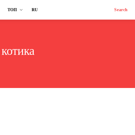
ТОП
RU
Search
 котика