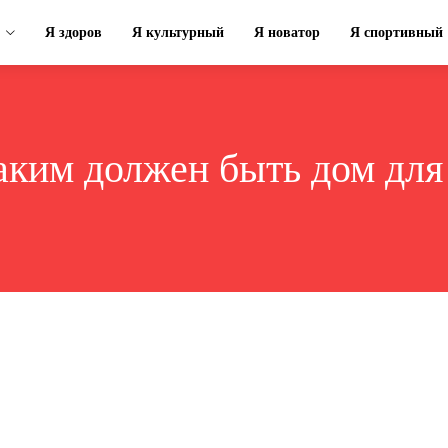
Я здоров
Я культурный
Я новатор
Я спортивный
аким должен быть дом для