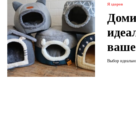
Я здоров
Доми
идеа
ваше
Выбор идеально