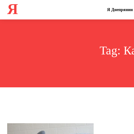
Я
Я Днепрянин
Tag:
К