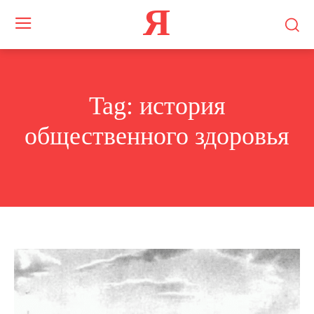
Я
Tag:
история
общественного здоровья