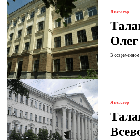
Я новатор
Тала
Олег
В современном 
Я новатор
Тала
Всев