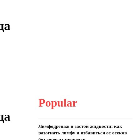
да
Popular
да
Лимфодренаж и застой жидкости: как
разогнать лимфу и избавиться от отеков
без дорогих процедур