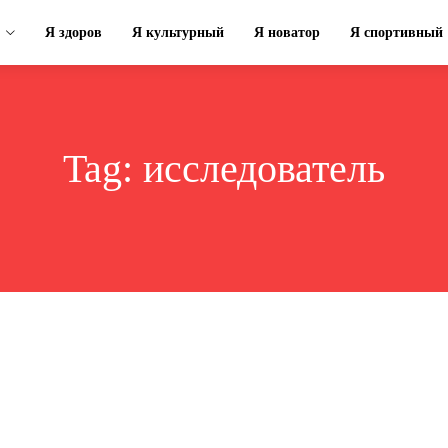
Я здоров
Я культурный
Я новатор
Я спортивный
Tag:
исследователь