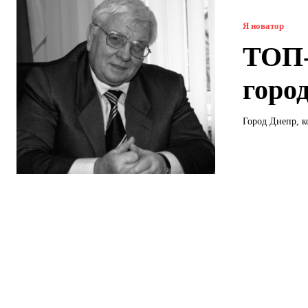
Я новатор
ТОП-
горо
Город Днепр, к