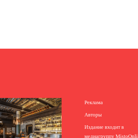
Реклама
Авторы
Издание входит в
медиагруппу
MistoOnli