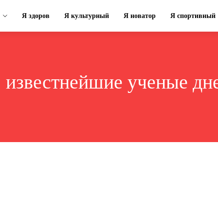
Я здоров
Я культурный
Я новатор
Я спортивный
:
известнейшие ученые дн