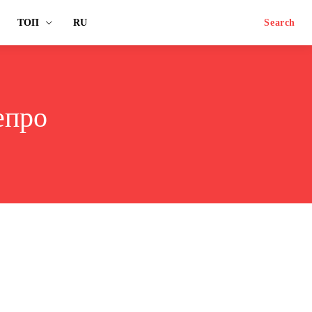
ТОП
RU
Search
епро