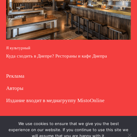
Я культурный
Куда сходить в Днепре? Рестораны и кафе Днепра
Реклама
Авторы
Издание входит в медиагруппу
MistoOnline
Copyright © Полное использование материала
We use cookies to ensure that we give you the best
experience on our website. If you continue to use this site we
запрещено. Частично разрешено с гиперссылкой.
will assume that you are happy with it.